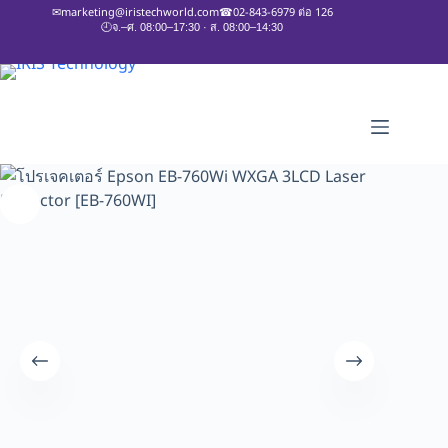
✉
marketing@iristechworld.com
☎
02-843-6979 ต่อ 126
🕘
จ.–ศ. 08:00–17:30 · ส. 08:00–14:30