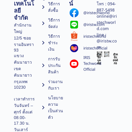
เทคโนโ
น์
วิธีการ
โทร : 094-
887-5498
ลยี
สั่งซื้อ
@iristechworld
online@iri
จำกัด
วิธีการ
stechworl
@iristw.com
สำนักงาน
จัดส่ง
d.com
ใหญ่
line :
วิธีการ
iristechworld
12/5 ซอย
@iristw.co
ชำระ
รามอินทรา
m
iristechofficial
เงิน
93
สำห
สำห
แขวง
IRIS
รับ
รับ
การรับ
บุค
องค์
คันนายาว
Techworld
คล
กร
ประกัน
เขต
Official
สินค้า
คันนายาว
ร่วมงาน
กรุงเทพ
10230
กับเรา
นโยบาย
เวลาทำการ
ความ
วันจันทร์ –
เป็นส่วน
ศุกร์ ตั้งแต่
ตัว
08.00-
17.30 น.
วันเสาร์