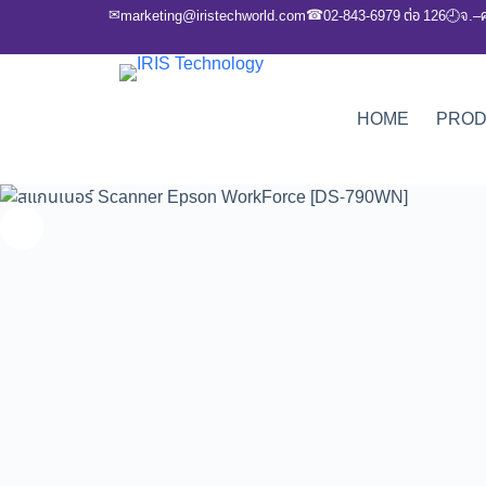
✉
☎
marketing@iristechworld.com
02-843-6979 ต่อ 126
จ.–
🕘
HOME
PRO