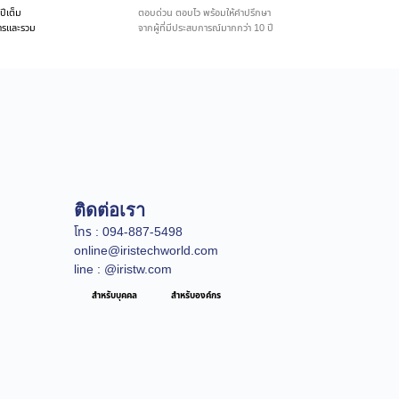
ปีเต็ม
ตอบด่วน ตอบไว พร้อมให้คำปรึกษา
ิการและรวม
จากผู้ที่มีประสบการณ์มากกว่า 10 ปี
ติดต่อเรา
โทร : 094-887-5498
online@iristechworld.com
line : @iristw.com
สำหรับบุคคล
สำหรับองค์กร