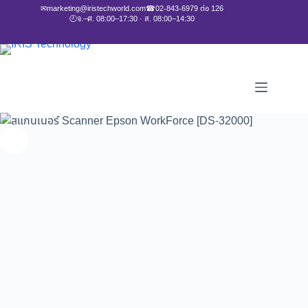
✉
marketing@iristechworld.com
☎
02-843-6979 ต่อ 126
🕘
จ.–ศ. 08:00–17:30 · ส. 08:00–14:30