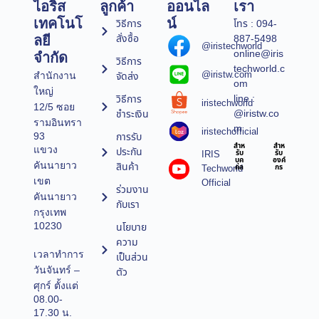
ไอริส
ลูกค้า
ออนไล
เรา
เทคโนโ
น์
วิธีการ
โทร : 094-
สั่งซื้อ
887-5498
ลยี
@iristechworld
online@iris
จำกัด
วิธีการ
techworld.c
@iristw.com
จัดส่ง
สำนักงาน
om
ใหญ่
line :
วิธีการ
iristechworld
12/5 ซอย
@iristw.co
ชำระเงิน
รามอินทรา
m
iristechofficial
การรับ
93
สำห
สำห
แขวง
ประกัน
IRIS
รับ
รับ
บุค
องค์
คันนายาว
สินค้า
Techworld
คล
กร
เขต
Official
ร่วมงาน
คันนายาว
กับเรา
กรุงเทพ
10230
นโยบาย
ความ
เวลาทำการ
เป็นส่วน
วันจันทร์ –
ตัว
ศุกร์ ตั้งแต่
08.00-
17.30 น.