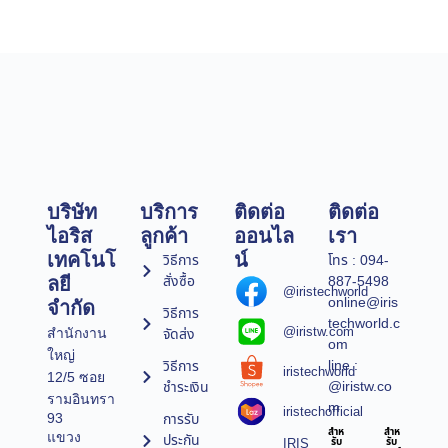
บริษัท
บริการ
ติดต่อ
ติดต่อ
ไอริส
ลูกค้า
ออนไล
เรา
เทคโนโ
น์
วิธีการ
โทร : 094-
สั่งซื้อ
887-5498
ลยี
@iristechworld
online@iris
จำกัด
วิธีการ
techworld.c
@iristw.com
จัดส่ง
สำนักงาน
om
ใหญ่
line :
วิธีการ
iristechworld
12/5 ซอย
@iristw.co
ชำระเงิน
รามอินทรา
m
iristechofficial
การรับ
93
สำห
สำห
แขวง
ประกัน
IRIS
รับ
รับ