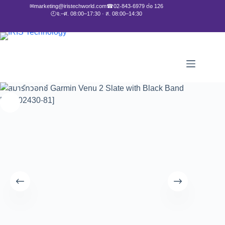
✉
marketing@iristechworld.com
☎
02-843-6979 ต่อ 126
🕘
จ.–ศ. 08:00–17:30 · ส. 08:00–14:30