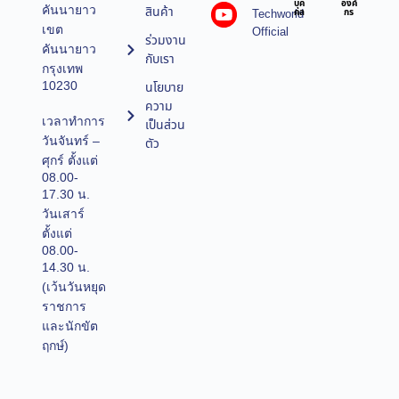
บุค
องค์
คันนายาว
สินค้า
Techworld
คล
กร
เขต
Official
ร่วมงาน
คันนายาว
กับเรา
กรุงเทพ
10230
นโยบาย
ความ
เวลาทำการ
เป็นส่วน
วันจันทร์ –
ตัว
ศุกร์ ตั้งแต่
08.00-
17.30 น.
วันเสาร์
ตั้งแต่
08.00-
14.30 น.
(เว้นวันหยุด
ราชการ
และนักขัต
ฤกษ์)