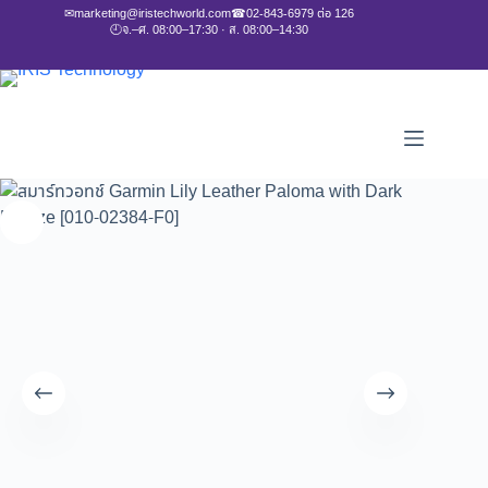
✉
marketing@iristechworld.com
☎
02-843-6979 ต่อ 126
🕘
จ.–ศ. 08:00–17:30 · ส. 08:00–14:30