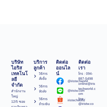
บริษัท
บริการ
ติดต่อ
ติดต่อ
ไอริส
ลูกค้า
ออนไล
เรา
เทคโนโ
น์
วิธีการ
โทร : 094-
สั่งซื้อ
887-5498
ลยี
@iristechworld
online@iris
จำกัด
วิธีการ
techworld.c
@iristw.com
จัดส่ง
สำนักงาน
om
ใหญ่
line :
วิธีการ
iristechworld
12/5 ซอย
@iristw.co
ชำระเงิน
รามอินทรา