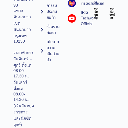
m
iristechofficial
การรับ
93
สำห
สำห
แขวง
ประกัน
IRIS
รับ
รับ
บุค
องค์
คันนายาว
สินค้า
Techworld
คล
กร
เขต
Official
ร่วมงาน
คันนายาว
กับเรา
กรุงเทพ
10230
นโยบาย
ความ
เวลาทำการ
เป็นส่วน
วันจันทร์ –
ตัว
ศุกร์ ตั้งแต่
08.00-
17.30 น.
วันเสาร์
ตั้งแต่
08.00-
14.30 น.
(เว้นวันหยุด
ราชการ
และนักขัต
ฤกษ์)