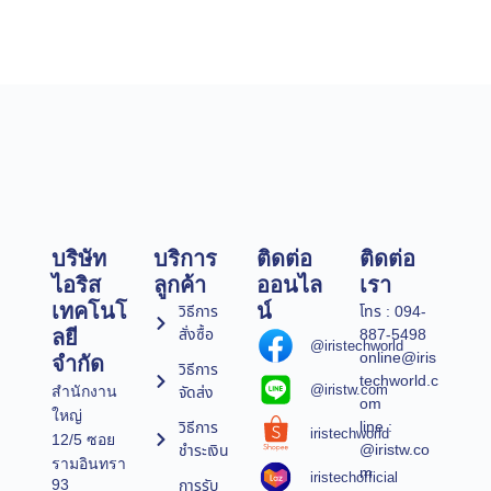
บริษัท
บริการ
ติดต่อ
ติดต่อ
ไอริส
ลูกค้า
ออนไล
เรา
เทคโนโ
น์
วิธีการ
โทร : 094-
สั่งซื้อ
887-5498
ลยี
@iristechworld
online@iris
จำกัด
วิธีการ
techworld.c
@iristw.com
จัดส่ง
สำนักงาน
om
ใหญ่
line :
วิธีการ
iristechworld
12/5 ซอย
@iristw.co
ชำระเงิน
รามอินทรา
m
iristechofficial
การรับ
93