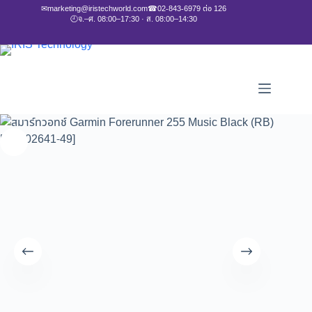
✉
marketing@iristechworld.com
☎
02-843-6979 ต่อ 126
🕘
จ.–ศ. 08:00–17:30 · ส. 08:00–14:30