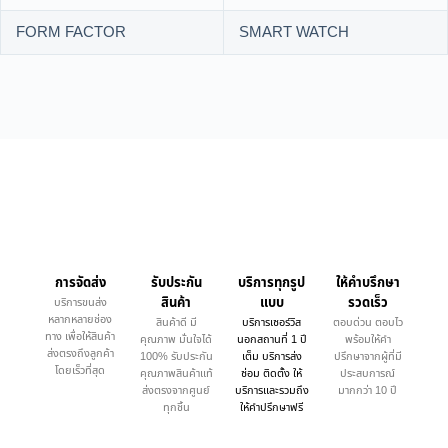
FORM FACTOR
SMART WATCH
การจัดส่ง
รับประกัน
บริการทุกรูป
ให้คำบรึกษา
สินค้า
แบบ
รวดเร็ว
บริการขนส่ง
หลากหลายช่อง
สินค้าดี มี
บริการเซอร์วิส
ตอบด่วน ตอบไว
ทาง เพื่อให้สินค้า
คุณภาพ มั่นใจได้
นอกสถานที่ 1 ปี
พร้อมให้คำ
ส่งตรงถึงลูกค้า
100% รับประกัน
เต็ม บริการส่ง
ปรึกษาจากผู้ที่มี
โดยเร็วที่สุด
คุณภาพสินค้าแท้
ซ่อม ติดตั้ง ให้
ประสบการณ์
ส่งตรงจากศูนย์
บริการและรวมถึง
มากกว่า 10 ปี
ทุกชิ้น
ให้คำปรึกษาฟรี