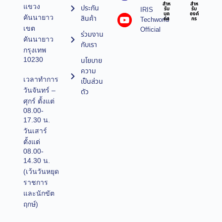
สำห
สำห
แขวง
ประกัน
IRIS
รับ
รับ
บุค
องค์
คันนายาว
สินค้า
Techworld
คล
กร
เขต
Official
ร่วมงาน
คันนายาว
กับเรา
กรุงเทพ
10230
นโยบาย
ความ
เวลาทำการ
เป็นส่วน
วันจันทร์ –
ตัว
ศุกร์ ตั้งแต่
08.00-
17.30 น.
วันเสาร์
ตั้งแต่
08.00-
14.30 น.
(เว้นวันหยุด
ราชการ
และนักขัต
ฤกษ์)