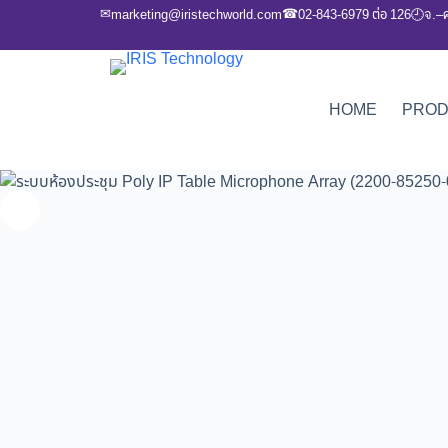
✉
☎
marketing@iristechworld.com
02-843-6979 ต่อ 126
จ.–
🕘
HOME
PRO