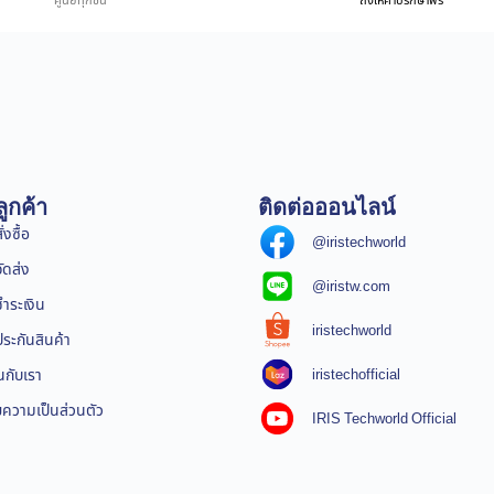
ศูนย์ทุกชิ้น
ถึงให้คำปรึกษาฟรี
ูกค้า
ติดต่อออนไลน์
่งซื้อ
@iristechworld
จัดส่ง
@iristw.com
ชำระเงิน
iristechworld
ระกันสินค้า
iristechofficial
นกับเรา
ความเป็นส่วนตัว
IRIS Techworld Official