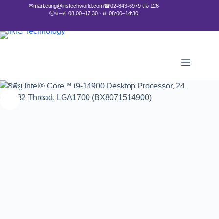
✉
marketing@iristechworld.com
☎
02-843-6979 ต่อ 126
🕘
จ.–ศ. 08:00–17:30 · ส. 08:00–14:30