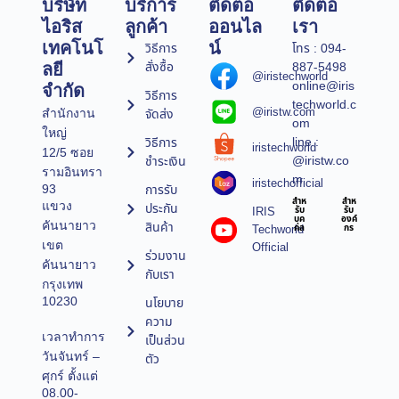
บริษัท
บริการ
ติดต่อ
ติดต่อ
ไอริส
ลูกค้า
ออนไล
เรา
เทคโนโ
น์
วิธีการ
โทร : 094-
สั่งซื้อ
887-5498
ลยี
@iristechworld
online@iris
จำกัด
วิธีการ
techworld.c
@iristw.com
จัดส่ง
สำนักงาน
om
ใหญ่
line :
วิธีการ
iristechworld
12/5 ซอย
@iristw.co
ชำระเงิน
รามอินทรา
m
iristechofficial
การรับ
93
สำห
สำห
แขวง
ประกัน
IRIS
รับ
รับ
บุค
องค์
คันนายาว
สินค้า
Techworld
คล
กร
เขต
Official
ร่วมงาน
คันนายาว
กับเรา
กรุงเทพ
10230
นโยบาย
ความ
เวลาทำการ
เป็นส่วน
วันจันทร์ –
ตัว
ศุกร์ ตั้งแต่
08.00-