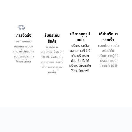
บริการทุกรูป
ให้คำบรึกษา
การจัดส่ง
รับประกัน
แบบ
รวดเร็ว
สินค้า
บริการขนส่ง
บริการเซอร์วิส
ตอบด่วน ตอบไว
หลากหลายช่อง
สินค้าดี มี
นอกสถานที่ 1 ปี
พร้อมให้คำ
ทาง เพื่อให้สินค้า
คุณภาพ มั่นใจได้
เต็ม บริการส่ง
ปรึกษาจากผู้ที่มี
ส่งตรงถึงลูกค้า
100% รับประกัน
ซ่อม ติดตั้ง ให้
ประสบการณ์
โดยเร็วที่สุด
คุณภาพสินค้าแท้
บริการและรวมถึง
มากกว่า 10 ปี
ส่งตรงจากศูนย์
ให้คำปรึกษาฟรี
ทุกชิ้น