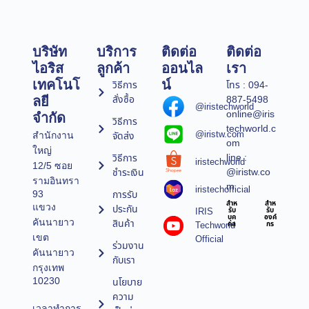
บริษัท
บริการ
ติดต่อ
ติดต่อ
ไอริส
ลูกค้า
ออนไล
เรา
เทคโนโ
น์
วิธีการ
โทร : 094-
สั่งซื้อ
887-5498
ลยี
@iristechworld
online@iris
จำกัด
วิธีการ
techworld.c
@iristw.com
จัดส่ง
สำนักงาน
om
ใหญ่
line :
วิธีการ
iristechworld
12/5 ซอย
@iristw.co
ชำระเงิน
รามอินทรา
m
iristechofficial
การรับ
93
สำห
สำห
แขวง
ประกัน
IRIS
รับ
รับ
บุค
องค์
คันนายาว
สินค้า
Techworld
คล
กร
เขต
Official
ร่วมงาน
คันนายาว
กับเรา
กรุงเทพ
10230
นโยบาย
ความ
เวลาทำการ