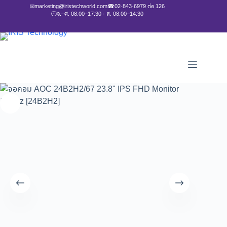
✉
marketing@iristechworld.com
☎
02-843-6979 ต่อ 126
🕘
จ.–ศ. 08:00–17:30 · ส. 08:00–14:30