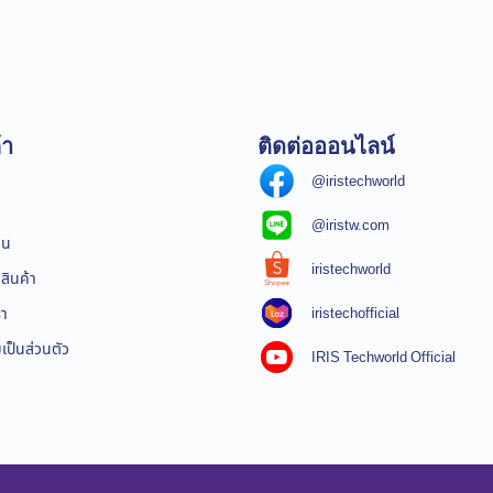
้า
ติดต่อออนไลน์
@iristechworld
@iristw.com
ิน
iristechworld
สินค้า
iristechofficial
รา
ป็นส่วนตัว
IRIS Techworld Official