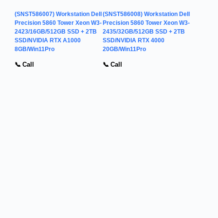
(SNST586007) Workstation Dell
(SNST586008) Workstation Dell
Precision 5860 Tower Xeon W3-
Precision 5860 Tower Xeon W3-
2423/16GB/512GB SSD + 2TB
2435/32GB/512GB SSD + 2TB
SSD/NVIDIA RTX A1000
SSD/NVIDIA RTX 4000
8GB/Win11Pro
20GB/Win11Pro
📞 Call
📞 Call