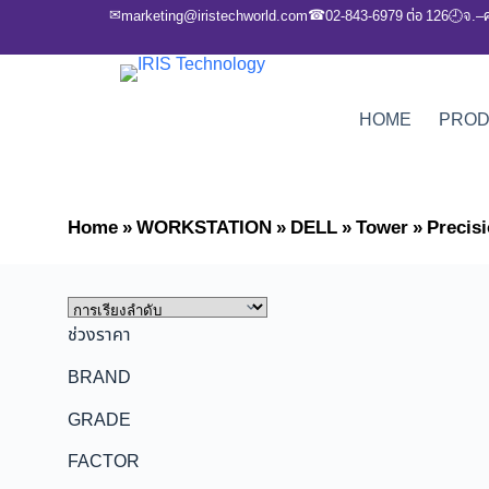
✉
☎
marketing@iristechworld.com
02-843-6979 ต่อ 126
จ.–
🕘
HOME
PRO
Home
»
WORKSTATION
»
DELL
»
Tower
»
Precis
ช่วงราคา
BRAND
GRADE
FACTOR