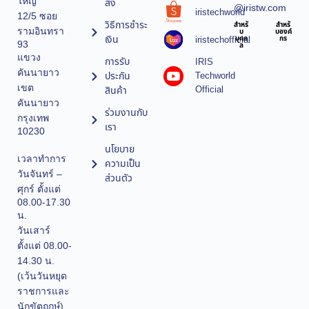
ใหญ่
ส่ง
@iristw.com
iristechworld
12/5 ซอย
วิธีการชำระ
สำหรั
สำหรั
รามอินทรา
บ
บองค์
เงิน
iristechofficial
บุคค
กร
93
ล
แขวง
การรับ
IRIS
คันนายาว
ประกัน
Techworld
เขต
Official
สินค้า
คันนายาว
ร่วมงานกับ
กรุงเทพ
เรา
10230
นโยบาย
เวลาทำการ
ความเป็น
วันจันทร์ –
ส่วนตัว
ศุกร์ ตั้งแต่
08.00-17.30
น.
วันเสาร์
ตั้งแต่ 08.00-
14.30 น.
(เว้นวันหยุด
ราชการและ
นักขัตฤกษ์)