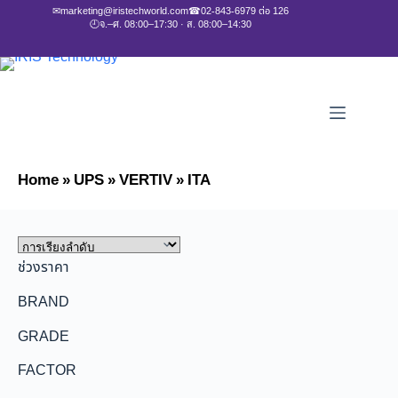
✉
marketing@iristechworld.com
☎
02-843-6979 ต่อ 126
🕘
จ.–ศ. 08:00–17:30 · ส. 08:00–14:30
Home
»
UPS
»
VERTIV
»
ITA
ช่วงราคา
BRAND
GRADE
FACTOR