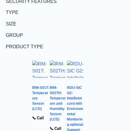
SECURITY FEATURES
TYPE
SIZE
GROUP
PRODUCT TYPE
IRM-S01T:
IRM-
RDU-SIC
Temperat
S02TH:
G2:
ure
Temperat
Intellislot
Sensor
ure and
card with
(LCD)
Humidity
Environm
Sensor
ental
📞 Call
(LCD)
Monitorin
g optional
📞 Call
Support