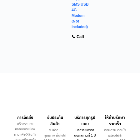
SMS USB
4G
Modem
(Not
included)
📞 Call
การจัดส่ง
รับประกัน
บริการทุกรูป
ให้คำบรึกษา
สินค้า
แบบ
รวดเร็ว
บริการขนส่ง
หลากหลายช่อง
สินค้าดี มี
บริการเซอร์วิส
ตอบด่วน ตอบไว
ทาง เพื่อให้สินค้า
คุณภาพ มั่นใจได้
นอกสถานที่ 1 ปี
พร้อมให้คำ
ส่งตรงถึงลูกค้า