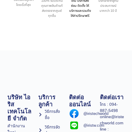
100% รับประกัน
เต็ม บริการส่ง
ปรึกษาจากผู้ที่มี
โดยเร็วที่สุด
คุณภาพสินค้าแท้
ซ่อม ติดตั้ง ให้
ประสบการณ์
ส่งตรงจากศูนย์
บริการและรวมถึง
มากกว่า 10 ปี
ทุกชิ้น
ให้คำปรึกษาฟรี
บริษัท ไอ
บริการ
ติดต่อ
ติดต่อเรา
ริส
ลูกค้า
ออนไลน์
โทร : 094-
887-5498
เทคโนโล
วิธีการสั่ง
@iristechworld
online@iriste
ซื้อ
ยี จำกัด
chworld.com
@iristw.com
สำนักงาน
วิธีการจัด
line :