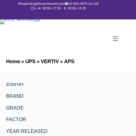
✉
marketing@iristechworld.com
☎
02-843-6979 ต่อ 126
🕘
จ.–ศ. 08:00–17:30 · ส. 08:00–14:30
Home
»
UPS
»
VERTIV
»
APS
ช่วงราคา
BRAND
GRADE
FACTOR
YEAR RELEASED