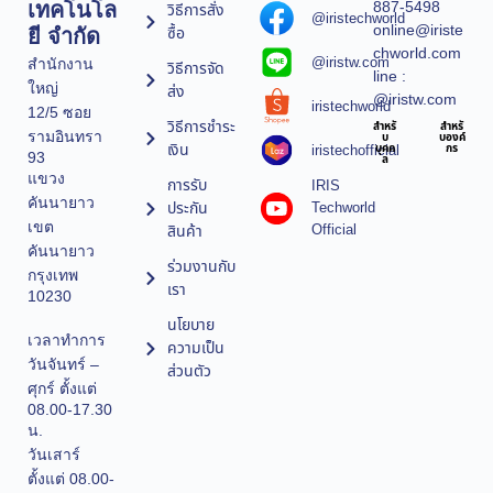
887-5498
เทคโนโล
วิธีการสั่ง
@iristechworld
online@iriste
ซื้อ
ยี จำกัด
chworld.com
@iristw.com
สำนักงาน
วิธีการจัด
line :
ใหญ่
ส่ง
@iristw.com
iristechworld
12/5 ซอย
วิธีการชำระ
สำหรั
สำหรั
รามอินทรา
บ
บองค์
เงิน
iristechofficial
บุคค
กร
93
ล
แขวง
การรับ
IRIS
คันนายาว
ประกัน
Techworld
เขต
Official
สินค้า
คันนายาว
ร่วมงานกับ
กรุงเทพ
เรา
10230
นโยบาย
เวลาทำการ
ความเป็น
วันจันทร์ –
ส่วนตัว
ศุกร์ ตั้งแต่
08.00-17.30
น.
วันเสาร์
ตั้งแต่ 08.00-