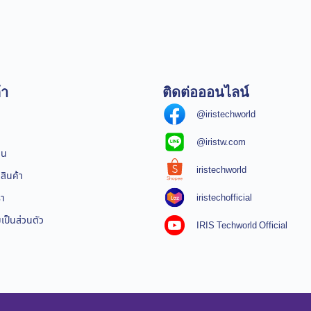
้า
ติดต่อออนไลน์
@iristechworld
@iristw.com
ิน
iristechworld
สินค้า
iristechofficial
รา
ป็นส่วนตัว
IRIS Techworld Official