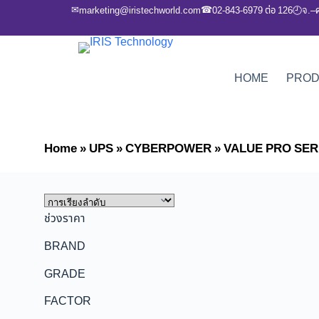
✉
☎
marketing@iristechworld.com
02-843-6979 ต่อ 126
จ.–
🕘
HOME
PRO
Home
»
UPS
»
CYBERPOWER
»
VALUE PRO SER
ช่วงราคา
BRAND
GRADE
FACTOR