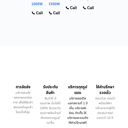
1000W
1500W
📞 Call
📞 Call
📞 Call
📞 Call
การจัดส่ง
รับประกัน
บริการทุกรูป
ให้คำบรึกษา
สินค้า
แบบ
รวดเร็ว
บริการขนส่ง
หลากหลายช่อง
สินค้าดี มี
บริการเซอร์วิส
ตอบด่วน ตอบไว
ทาง เพื่อให้สินค้า
คุณภาพ มั่นใจได้
นอกสถานที่ 1 ปี
พร้อมให้คำ
ส่งตรงถึงลูกค้า
100% รับประกัน
เต็ม บริการส่ง
ปรึกษาจากผู้ที่มี
โดยเร็วที่สุด
คุณภาพสินค้าแท้
ซ่อม ติดตั้ง ให้
ประสบการณ์
ส่งตรงจากศูนย์
บริการและรวมถึง
มากกว่า 10 ปี
ทุกชิ้น
ให้คำปรึกษาฟรี