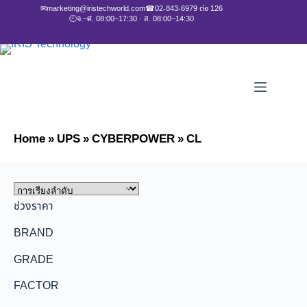
✉
marketing@iristechworld.com
☎
02-843-6979 ต่อ 126
🕘
จ.–ศ. 08:00–17:30 · ส. 08:00–14:30
Home
»
UPS
»
CYBERPOWER
»
CL
ช่วงราคา
BRAND
GRADE
FACTOR