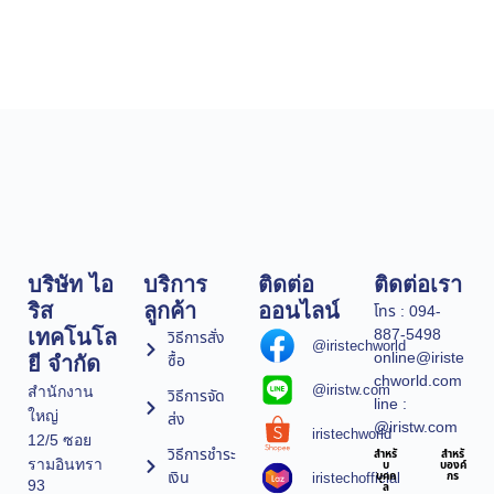
บริษัท ไอ
บริการ
ติดต่อ
ติดต่อเรา
ริส
ลูกค้า
ออนไลน์
โทร : 094-
887-5498
เทคโนโล
วิธีการสั่ง
@iristechworld
online@iriste
ซื้อ
ยี จำกัด
chworld.com
@iristw.com
สำนักงาน
วิธีการจัด
line :
ใหญ่
ส่ง
@iristw.com
iristechworld
12/5 ซอย
วิธีการชำระ
สำหรั
สำหรั
รามอินทรา
บ
บองค์
เงิน
iristechofficial
บุคค
กร
93
ล