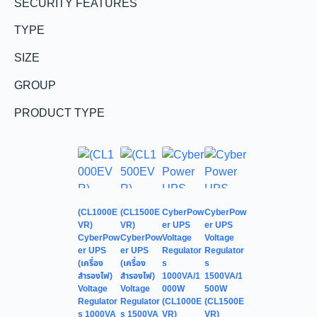
SECURITY FEATURES
TYPE
SIZE
GROUP
PRODUCT TYPE
(CL1000E
(CL1500E
CyberPow
CyberPow
VR)
VR)
er UPS
er UPS
CyberPow
CyberPow
Voltage
Voltage
er UPS
er UPS
Regulator
Regulator
(เครื่อง
(เครื่อง
s
s
สำรองไฟ)
สำรองไฟ)
1000VA/1
1500VA/1
Voltage
Voltage
000W
500W
Regulator
Regulator
(CL1000E
(CL1500E
s 1000VA
s 1500VA
VR)
VR)