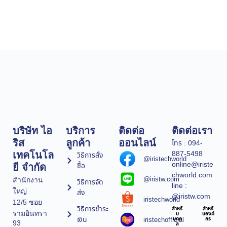
บริษัท ไอ
บริการ
ติดต่อ
ติดต่อเรา
ริส
ลูกค้า
ออนไลน์
โทร : 094-
887-5498
เทคโนโล
วิธีการสั่ง
@iristechworld
online@iriste
ซื้อ
ยี จำกัด
chworld.com
@iristw.com
สำนักงาน
วิธีการจัด
line :
ใหญ่
ส่ง
@iristw.com
iristechworld
12/5 ซอย
วิธีการชำระ
สำหรั
สำหรั
รามอินทรา
บ
บองค์
เงิน
iristechofficial
บุคค
กร
93
ล