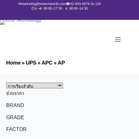
✉
marketing@iristechworld.com
☎
02-843-6979 ต่อ 126
🕘
จ.–ศ. 08:00–17:30 · ส. 08:00–14:30
Home
»
UPS
»
APC
»
AP
ช่วงราคา
BRAND
GRADE
FACTOR