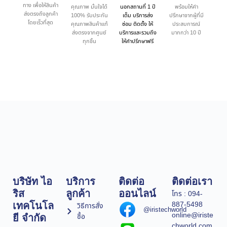
ทาง เพื่อให้สินค้า
คุณภาพ มั่นใจได้
นอกสถานที่ 1 ปี
พร้อมให้คำ
ส่งตรงถึงลูกค้า
100% รับประกัน
เต็ม บริการส่ง
ปรึกษาจากผู้ที่มี
โดยเร็วที่สุด
คุณภาพสินค้าแท้
ซ่อม ติดตั้ง ให้
ประสบการณ์
ส่งตรงจากศูนย์
บริการและรวมถึง
มากกว่า 10 ปี
ทุกชิ้น
ให้คำปรึกษาฟรี
บริษัท ไอ
บริการ
ติดต่อ
ติดต่อเรา
ริส
ลูกค้า
ออนไลน์
โทร : 094-
887-5498
เทคโนโล
วิธีการสั่ง
@iristechworld
online@iriste
ซื้อ
ยี จำกัด
chworld.com