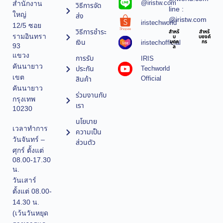
@iristw.com
สำนักงาน
วิธีการจัด
line :
ใหญ่
ส่ง
@iristw.com
iristechworld
12/5 ซอย
วิธีการชำระ
สำหรั
สำหรั
รามอินทรา
บ
บองค์
เงิน
iristechofficial
บุคค
กร
93
ล
แขวง
การรับ
IRIS
คันนายาว
ประกัน
Techworld
เขต
Official
สินค้า
คันนายาว
ร่วมงานกับ
กรุงเทพ
เรา
10230
นโยบาย
เวลาทำการ
ความเป็น
วันจันทร์ –
ส่วนตัว
ศุกร์ ตั้งแต่
08.00-17.30
น.
วันเสาร์
ตั้งแต่ 08.00-
14.30 น.
(เว้นวันหยุด