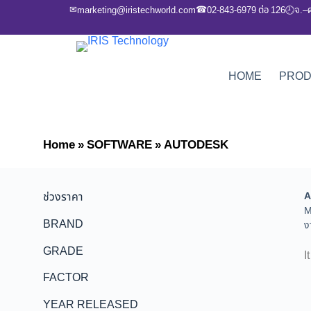
✉
☎
marketing@iristechworld.com
02-843-6979 ต่อ 126
จ.–
🕘
HOME
PRO
Home
»
SOFTWARE
»
AUTODESK
ช่วงราคา
A
M
BRAND
ง
GRADE
I
FACTOR
YEAR RELEASED