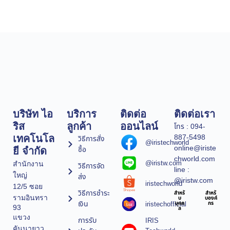
บริษัท ไอ
บริการ
ติดต่อ
ติดต่อเรา
ริส
ลูกค้า
ออนไลน์
โทร : 094-
887-5498
เทคโนโล
วิธีการสั่ง
@iristechworld
online@iriste
ซื้อ
ยี จำกัด
chworld.com
@iristw.com
สำนักงาน
วิธีการจัด
line :
ใหญ่
ส่ง
@iristw.com
iristechworld
12/5 ซอย
วิธีการชำระ
สำหรั
สำหรั
รามอินทรา
บ
บองค์
เงิน
iristechofficial
บุคค
กร
93
ล
แขวง
การรับ
IRIS
คันนายาว