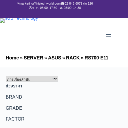
✉
marketing@iristechworld.com
☎
02-843-6979 ต่อ 126
🕘
จ.–ศ. 08:00–17:30 · ส. 08:00–14:30
Home
»
SERVER
»
ASUS
»
RACK
»
RS700-E11
ช่วงราคา
BRAND
GRADE
FACTOR