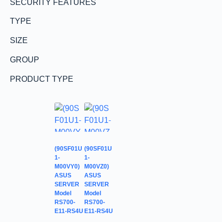
SECURITY FEATURES
TYPE
SIZE
GROUP
PRODUCT TYPE
(90SF01U
(90SF01U
1-
1-
M00VY0)
M00VZ0)
ASUS
ASUS
SERVER
SERVER
Model
Model
RS700-
RS700-
E11-RS4U
E11-RS4U