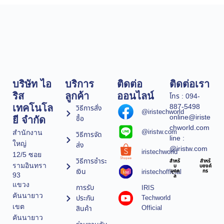
บริษัท ไอ
บริการ
ติดต่อ
ติดต่อเรา
ริส
ลูกค้า
ออนไลน์
โทร : 094-
887-5498
เทคโนโล
วิธีการสั่ง
@iristechworld
online@iriste
ซื้อ
ยี จำกัด
chworld.com
@iristw.com
สำนักงาน
วิธีการจัด
line :
ใหญ่
ส่ง
@iristw.com
iristechworld
12/5 ซอย
วิธีการชำระ
สำหรั
สำหรั
รามอินทรา
บ
บองค์
เงิน
iristechofficial
บุคค
กร
93
ล
แขวง
การรับ
IRIS
คันนายาว
ประกัน
Techworld
เขต
Official
สินค้า
คันนายาว