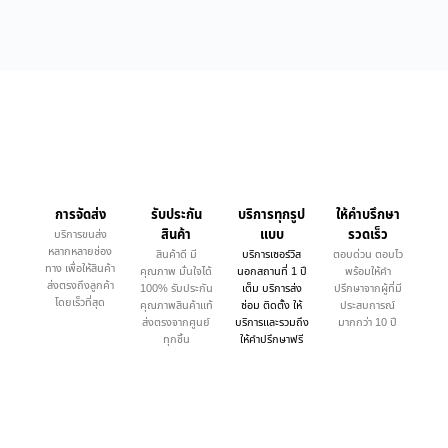
การจัดส่ง
รับประกัน
บริการทุกรูป
ให้คำบรึกษา
สินค้า
แบบ
รวดเร็ว
บริการขนส่ง
หลากหลายช่อง
สินค้าดี มี
บริการเซอร์วิส
ตอบด่วน ตอบไว
ทาง เพื่อให้สินค้า
คุณภาพ มั่นใจได้
นอกสถานที่ 1 ปี
พร้อมให้คำ
ส่งตรงถึงลูกค้า
100% รับประกัน
เต็ม บริการส่ง
ปรึกษาจากผู้ที่มี
โดยเร็วที่สุด
คุณภาพสินค้าแท้
ซ่อม ติดตั้ง ให้
ประสบการณ์
ส่งตรงจากศูนย์
บริการและรวมถึง
มากกว่า 10 ปี
ทุกชิ้น
ให้คำปรึกษาฟรี