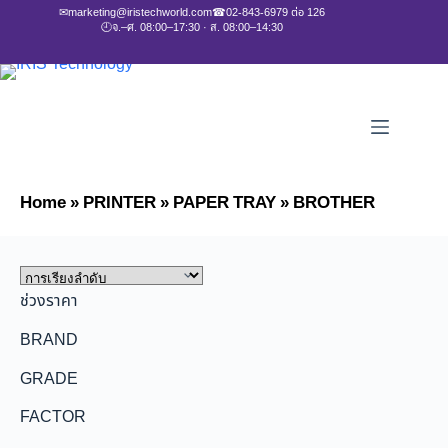
✉
marketing@iristechworld.com
☎
02-843-6979 ต่อ 126
🕘
จ.–ศ. 08:00–17:30 · ส. 08:00–14:30
Home
»
PRINTER
»
PAPER TRAY
»
BROTHER
ช่วงราคา
BRAND
GRADE
FACTOR