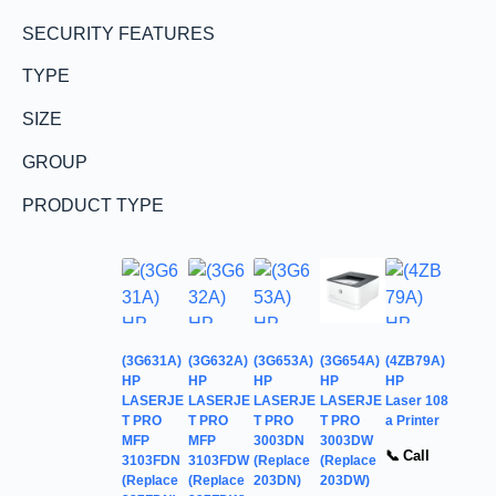
SECURITY FEATURES
TYPE
SIZE
GROUP
PRODUCT TYPE
(3G631A)
(3G632A)
(3G653A)
(3G654A)
(4ZB79A)
HP
HP
HP
HP
HP
LASERJE
LASERJE
LASERJE
LASERJE
Laser 108
T PRO
T PRO
T PRO
T PRO
a Printer
MFP
MFP
3003DN
3003DW
📞 Call
3103FDN
3103FDW
(Replace
(Replace
(Replace
(Replace
203DN)
203DW)