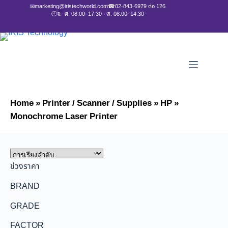
✉
marketing@iristechworld.com
☎
02-843-6979 ต่อ 126
🕘
จ.–ศ. 08:00–17:30 · ส. 08:00–14:30
Home
»
Printer / Scanner / Supplies
»
HP
»
Monochrome Laser Printer
ช่วงราคา
BRAND
GRADE
FACTOR