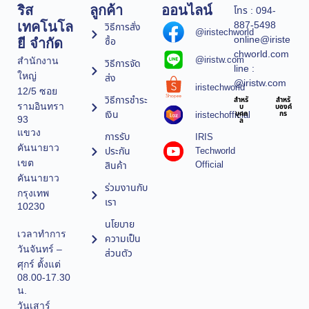
ริส
ลูกค้า
ออนไลน์
โทร : 094-
887-5498
เทคโนโล
วิธีการสั่ง
@iristechworld
online@iriste
ซื้อ
ยี จำกัด
chworld.com
@iristw.com
สำนักงาน
วิธีการจัด
line :
ใหญ่
ส่ง
@iristw.com
iristechworld
12/5 ซอย
วิธีการชำระ
สำหรั
สำหรั
รามอินทรา
บ
บองค์
เงิน
iristechofficial
บุคค
กร
93
ล
แขวง
การรับ
IRIS
คันนายาว
ประกัน
Techworld
เขต
Official
สินค้า
คันนายาว
ร่วมงานกับ
กรุงเทพ
เรา
10230
นโยบาย
เวลาทำการ
ความเป็น
วันจันทร์ –
ส่วนตัว
ศุกร์ ตั้งแต่
08.00-17.30
น.
วันเสาร์