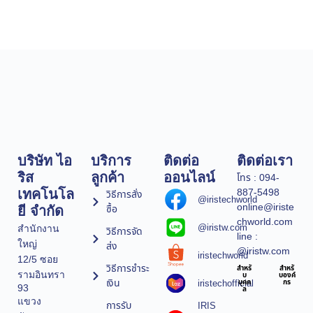
บริษัท ไอ
บริการ
ติดต่อ
ติดต่อเรา
ริส
ลูกค้า
ออนไลน์
โทร : 094-
887-5498
เทคโนโล
วิธีการสั่ง
@iristechworld
online@iriste
ซื้อ
ยี จำกัด
chworld.com
@iristw.com
สำนักงาน
วิธีการจัด
line :
ใหญ่
ส่ง
@iristw.com
iristechworld
12/5 ซอย
วิธีการชำระ
สำหรั
สำหรั
รามอินทรา
บ
บองค์
เงิน
iristechofficial
บุคค
กร
93
ล
แขวง
การรับ
IRIS