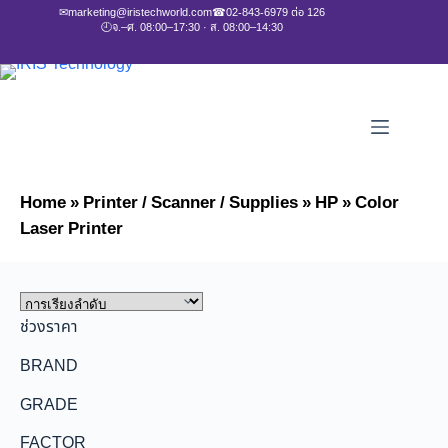
✉
marketing@iristechworld.com
☎
02-843-6979 ต่อ 126
🕘
จ.–ศ. 08:00–17:30 · ส. 08:00–14:30
Home
»
Printer / Scanner / Supplies
»
HP
»
Color
Laser Printer
ช่วงราคา
BRAND
GRADE
FACTOR