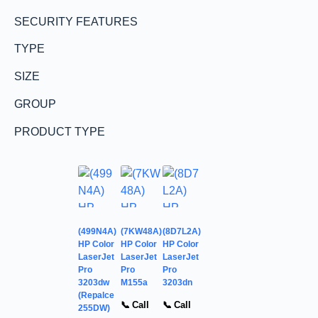
SECURITY FEATURES
TYPE
SIZE
GROUP
PRODUCT TYPE
(499N4A)
(7KW48A)
(8D7L2A)
HP Color
HP Color
HP Color
LaserJet
LaserJet
LaserJet
Pro
Pro
Pro
3203dw
M155a
3203dn
(Repalce
📞 Call
📞 Call
255DW)