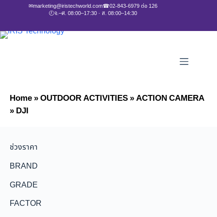
✉
marketing@iristechworld.com
☎
02-843-6979 ต่อ 126
🕘
จ.–ศ. 08:00–17:30 · ส. 08:00–14:30
Home
»
OUTDOOR ACTIVITIES
»
ACTION CAMERA
»
DJI
ช่วงราคา
BRAND
GRADE
FACTOR