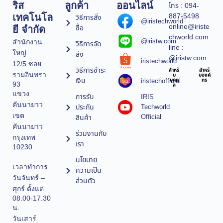
ริส
ลูกค้า
ออนไลน์
โทร : 094-
887-5498
เทคโนโล
วิธีการสั่ง
@iristechworld
online@iriste
ซื้อ
ยี จำกัด
chworld.com
@iristw.com
สำนักงาน
วิธีการจัด
line :
ใหญ่
ส่ง
@iristw.com
iristechworld
12/5 ซอย
วิธีการชำระ
สำหรั
สำหรั
รามอินทรา
บ
บองค์
เงิน
iristechofficial
บุคค
กร
93
ล
แขวง
การรับ
IRIS
คันนายาว
ประกัน
Techworld
เขต
Official
สินค้า
คันนายาว
ร่วมงานกับ
กรุงเทพ
เรา
10230
นโยบาย
เวลาทำการ
ความเป็น
วันจันทร์ –
ส่วนตัว
ศุกร์ ตั้งแต่
08.00-17.30
น.
วันเสาร์