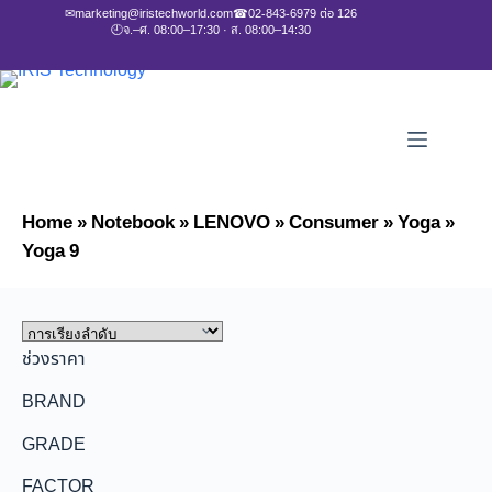
✉
marketing@iristechworld.com
☎
02-843-6979 ต่อ 126
🕘
จ.–ศ. 08:00–17:30 · ส. 08:00–14:30
Home
»
Notebook
»
LENOVO
»
Consumer
»
Yoga
»
Yoga 9
ช่วงราคา
BRAND
GRADE
FACTOR