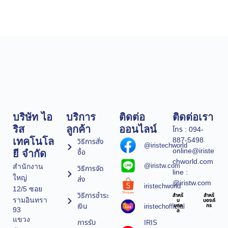
บริษัท ไอ
บริการ
ติดต่อ
ติดต่อเรา
ริส
ลูกค้า
ออนไลน์
โทร : 094-
887-5498
เทคโนโล
วิธีการสั่ง
@iristechworld
online@iriste
ซื้อ
ยี จำกัด
chworld.com
@iristw.com
สำนักงาน
วิธีการจัด
line :
ใหญ่
ส่ง
@iristw.com
iristechworld
12/5 ซอย
วิธีการชำระ
สำหรั
สำหรั
รามอินทรา
บ
บองค์
เงิน
iristechofficial
บุคค
กร
93
ล
แขวง
การรับ
IRIS