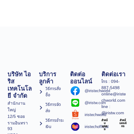
บริษัท ไอ
บริการ
ติดต่อ
ติดต่อเรา
ริส
ลูกค้า
ออนไลน์
โทร : 094-
887-5498
เทคโนโล
วิธีการสั่ง
@iristechworld
online@iriste
ซื้อ
ยี จำกัด
chworld.com
@iristw.com
สำนักงาน
วิธีการจัด
line :
ใหญ่
ส่ง
@iristw.com
iristechworld
12/5 ซอย
วิธีการชำระ
สำหรั
สำหรั
รามอินทรา
บ
บองค์
เงิน
iristechofficial
บุคค
กร
93
ล