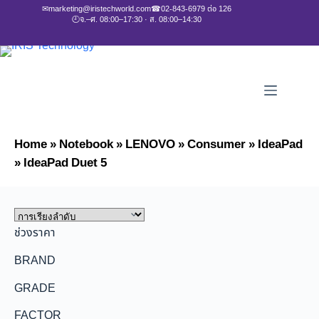
✉
marketing@iristechworld.com
☎
02-843-6979 ต่อ 126
🕘
จ.–ศ. 08:00–17:30 · ส. 08:00–14:30
Home
»
Notebook
»
LENOVO
»
Consumer
»
IdeaPad
»
IdeaPad Duet 5
ช่วงราคา
BRAND
GRADE
FACTOR