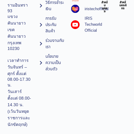
วิธีการชำระ
สำหรั
สำหรั
รามอินทรา
บ
บองค์
เงิน
iristechofficial
บุคค
กร
93
ล
แขวง
การรับ
IRIS
คันนายาว
ประกัน
Techworld
เขต
Official
สินค้า
คันนายาว
ร่วมงานกับ
กรุงเทพ
เรา
10230
นโยบาย
เวลาทำการ
ความเป็น
วันจันทร์ –
ส่วนตัว
ศุกร์ ตั้งแต่
08.00-17.30
น.
วันเสาร์
ตั้งแต่ 08.00-
14.30 น.
(เว้นวันหยุด
ราชการและ
นักขัตฤกษ์)