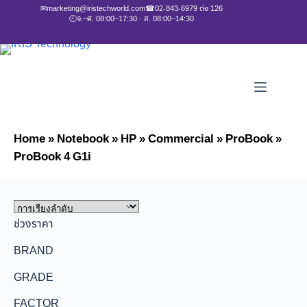
✉
marketing@iristechworld.com
☎
02-843-6979 ต่อ 126
🕘
จ.–ศ. 08:00–17:30 · ส. 08:00–14:30
Home
»
Notebook
»
HP
»
Commercial
»
ProBook
»
ProBook 4 G1i
ช่วงราคา
BRAND
GRADE
FACTOR