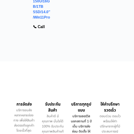
150U/16G
B/1TB
SSD/14.0″
/Win11Pro
📞 Call
การจัดส่ง
รับประกัน
บริการทุกรูป
ให้คำบรึกษา
สินค้า
แบบ
รวดเร็ว
บริการขนส่ง
หลากหลายช่อง
สินค้าดี มี
บริการเซอร์วิส
ตอบด่วน ตอบไว
ทาง เพื่อให้สินค้า
คุณภาพ มั่นใจได้
นอกสถานที่ 1 ปี
พร้อมให้คำ
ส่งตรงถึงลูกค้า
100% รับประกัน
เต็ม บริการส่ง
ปรึกษาจากผู้ที่มี
โดยเร็วที่สุด
คุณภาพสินค้าแท้
ซ่อม ติดตั้ง ให้
ประสบการณ์