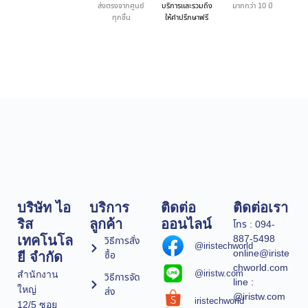
ส่งตรงจากศูนย์
บริการและรวมถึง
มากกว่า 10 ปี
ทุกชิ้น
ให้คำปรึกษาฟรี
บริษัท ไอ
บริการ
ติดต่อ
ติดต่อเรา
ริส
ลูกค้า
ออนไลน์
โทร : 094-
887-5498
เทคโนโล
วิธีการสั่ง
@iristechworld
online@iriste
ซื้อ
ยี จำกัด
chworld.com
@iristw.com
สำนักงาน
วิธีการจัด
line :
ใหญ่
ส่ง
@iristw.com
iristechworld
12/5 ซอย