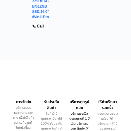
225U/16G
B/512GB
SSD/16.0″
/Win11Pro
📞 Call
การจัดส่ง
รับประกัน
บริการทุกรูป
ให้คำบรึกษา
สินค้า
แบบ
รวดเร็ว
บริการขนส่ง
หลากหลายช่อง
สินค้าดี มี
บริการเซอร์วิส
ตอบด่วน ตอบไว
ทาง เพื่อให้สินค้า
คุณภาพ มั่นใจได้
นอกสถานที่ 1 ปี
พร้อมให้คำ
ส่งตรงถึงลูกค้า
100% รับประกัน
เต็ม บริการส่ง
ปรึกษาจากผู้ที่มี
โดยเร็วที่สุด
คุณภาพสินค้าแท้
ซ่อม ติดตั้ง ให้
ประสบการณ์