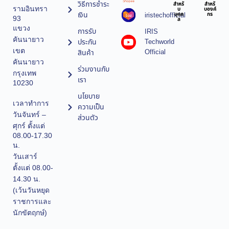
วิธีการชำระ
สำหรั
สำหรั
รามอินทรา
บ
บองค์
เงิน
iristechofficial
บุคค
กร
93
ล
แขวง
การรับ
IRIS
คันนายาว
ประกัน
Techworld
เขต
Official
สินค้า
คันนายาว
ร่วมงานกับ
กรุงเทพ
เรา
10230
นโยบาย
เวลาทำการ
ความเป็น
วันจันทร์ –
ส่วนตัว
ศุกร์ ตั้งแต่
08.00-17.30
น.
วันเสาร์
ตั้งแต่ 08.00-
14.30 น.
(เว้นวันหยุด
ราชการและ
นักขัตฤกษ์)