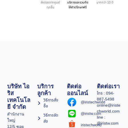
ส่งตรงจากศูนย์
บริการและรวมถึง
มากกว่า 10 ปี
ทุกชิ้น
ให้คำปรึกษาฟรี
บริษัท ไอ
บริการ
ติดต่อ
ติดต่อเรา
ริส
ลูกค้า
ออนไลน์
โทร : 094-
887-5498
เทคโนโล
วิธีการสั่ง
@iristechworld
online@iriste
ซื้อ
ยี จำกัด
chworld.com
@iristw.com
สำนักงาน
วิธีการจัด
line :
ใหญ่
ส่ง
@iristw.com
iristechworld
12/5 ซอย