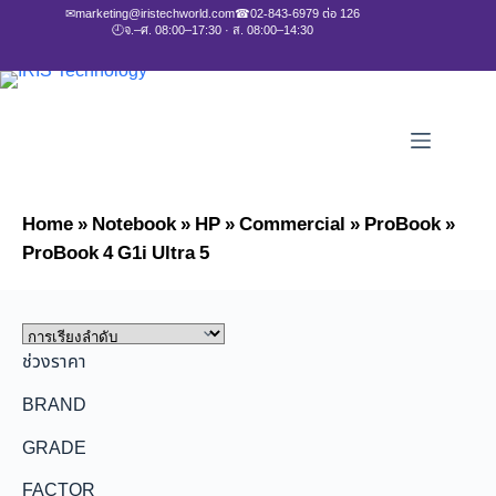
✉
marketing@iristechworld.com
☎
02-843-6979 ต่อ 126
🕘
จ.–ศ. 08:00–17:30 · ส. 08:00–14:30
Home
»
Notebook
»
HP
»
Commercial
»
ProBook
»
ProBook 4 G1i Ultra 5
ช่วงราคา
BRAND
GRADE
FACTOR