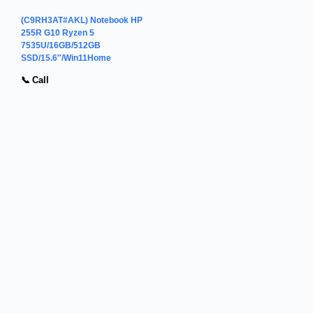
(C9RH3AT#AKL) Notebook HP
255R G10 Ryzen 5
7535U/16GB/512GB
SSD/15.6″/Win11Home
📞 Call