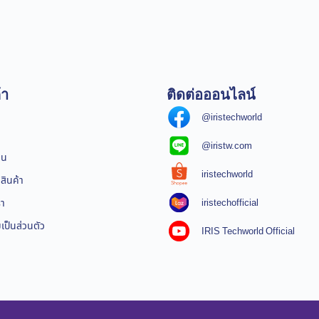
้า
ติดต่อออนไลน์
@iristechworld
@iristw.com
ิน
iristechworld
สินค้า
iristechofficial
รา
ป็นส่วนตัว
IRIS Techworld Official