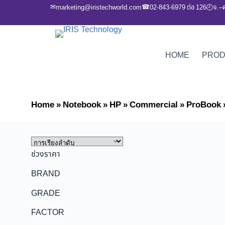
✉
☎
marketing@iristechworld.com
02-843-6979 ต่อ 126
จ.–
🕘
HOME
PRO
Home
»
Notebook
»
HP
»
Commercial
»
ProBook
ช่วงราคา
BRAND
GRADE
FACTOR