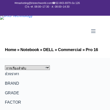
✉
marketing@iristechworld.com
☎
02-843-6979 ต่อ 126
🕘
จ.–ศ. 08:00–17:30 · ส. 08:00–14:30
Home
»
Notebook
»
DELL
»
Commercial
»
Pro 16
ช่วงราคา
BRAND
GRADE
FACTOR