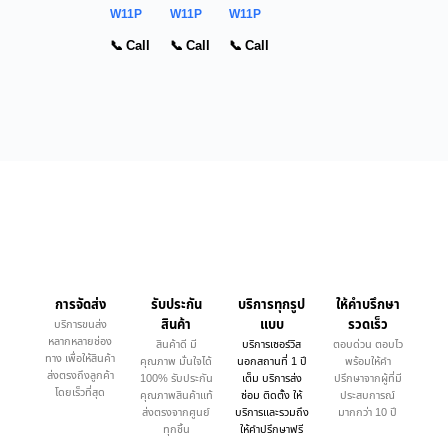
W11P
W11P
W11P
📞 Call
📞 Call
📞 Call
การจัดส่ง
รับประกัน
บริการทุกรูป
ให้คำบรึกษา
สินค้า
แบบ
รวดเร็ว
บริการขนส่ง
หลากหลายช่อง
สินค้าดี มี
บริการเซอร์วิส
ตอบด่วน ตอบไว
ทาง เพื่อให้สินค้า
คุณภาพ มั่นใจได้
นอกสถานที่ 1 ปี
พร้อมให้คำ
ส่งตรงถึงลูกค้า
100% รับประกัน
เต็ม บริการส่ง
ปรึกษาจากผู้ที่มี
โดยเร็วที่สุด
คุณภาพสินค้าแท้
ซ่อม ติดตั้ง ให้
ประสบการณ์
ส่งตรงจากศูนย์
บริการและรวมถึง
มากกว่า 10 ปี
ทุกชิ้น
ให้คำปรึกษาฟรี