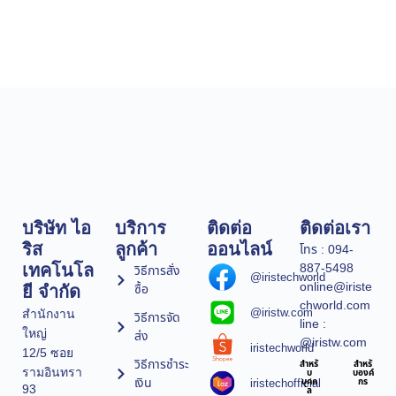
บริษัท ไอ
บริการ
ติดต่อ
ติดต่อเรา
ริส
ลูกค้า
ออนไลน์
โทร : 094-
887-5498
เทคโนโล
วิธีการสั่ง
@iristechworld
online@iriste
ซื้อ
ยี จำกัด
chworld.com
@iristw.com
สำนักงาน
วิธีการจัด
line :
ใหญ่
ส่ง
@iristw.com
iristechworld
12/5 ซอย
วิธีการชำระ
สำหรั
สำหรั
รามอินทรา
บ
บองค์
เงิน
iristechofficial
บุคค
กร
93
ล