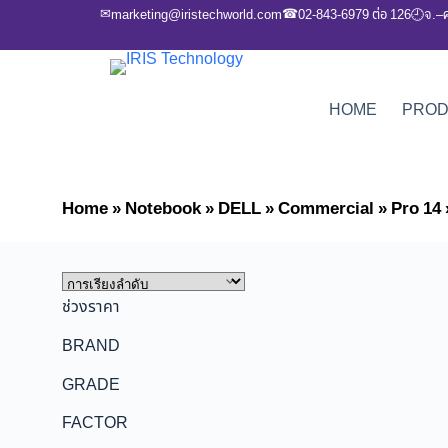
✉
☎
marketing@iristechworld.com
02-843-6979 ต่อ 126
จ.–
🕘
HOME
PRO
Home
»
Notebook
»
DELL
»
Commercial
»
Pro 14
ช่วงราคา
BRAND
GRADE
FACTOR