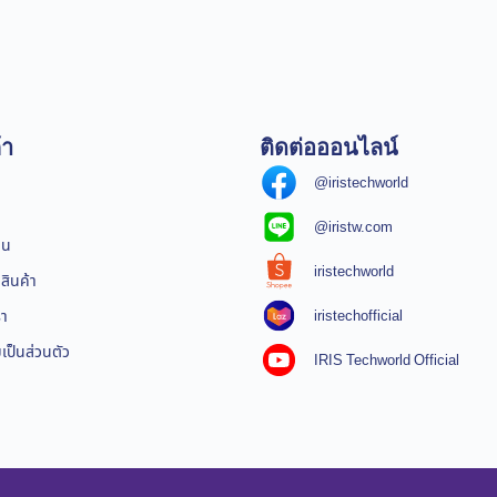
้า
ติดต่อออนไลน์
@iristechworld
@iristw.com
ิน
iristechworld
สินค้า
iristechofficial
รา
ป็นส่วนตัว
IRIS Techworld Official