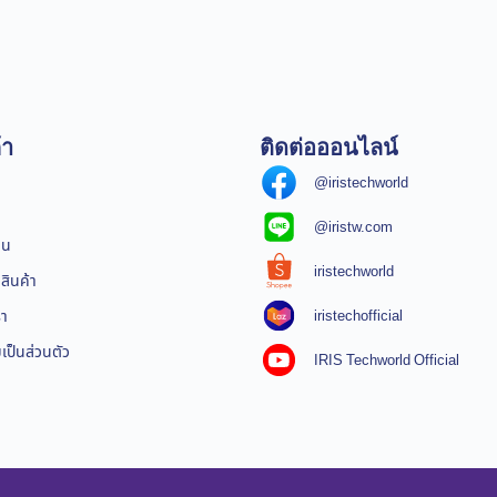
้า
ติดต่อออนไลน์
@iristechworld
@iristw.com
ิน
iristechworld
สินค้า
iristechofficial
รา
ป็นส่วนตัว
IRIS Techworld Official