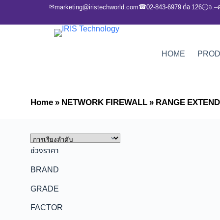
✉
☎
marketing@iristechworld.com
02-843-6979 ต่อ 126
จ.–
🕘
HOME
PRO
Home
»
NETWORK FIREWALL
»
RANGE EXTEN
ช่วงราคา
BRAND
GRADE
FACTOR