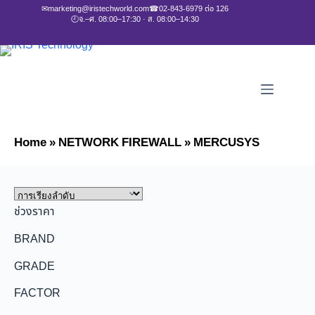
✉
marketing@iristechworld.com
☎
02-843-6979 ต่อ 126
🕘
จ.–ศ. 08:00–17:30 · ส. 08:00–14:30
Home
»
NETWORK FIREWALL
»
MERCUSYS
ช่วงราคา
BRAND
GRADE
FACTOR