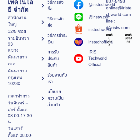
887-5498
เทคโนโล
วิธีการสั่ง
@iristechworld
online@iriste
ซื้อ
ยี จำกัด
chworld.com
@iristw.com
สำนักงาน
วิธีการจัด
line :
ใหญ่
ส่ง
@iristw.com
iristechworld
12/5 ซอย
วิธีการชำระ
สำหรั
สำหรั
รามอินทรา
บ
บองค์
เงิน
iristechofficial
บุคค
กร
93
ล
แขวง
การรับ
IRIS
คันนายาว
ประกัน
Techworld
เขต
Official
สินค้า
คันนายาว
ร่วมงานกับ
กรุงเทพ
เรา
10230
นโยบาย
เวลาทำการ
ความเป็น
วันจันทร์ –
ส่วนตัว
ศุกร์ ตั้งแต่
08.00-17.30
น.
วันเสาร์
ตั้งแต่ 08.00-