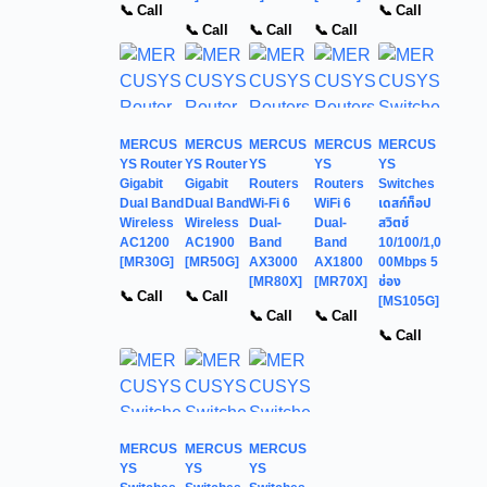
📞 Call
📞 Call
📞 Call
📞 Call
📞 Call
MERCUS
MERCUS
MERCUS
MERCUS
MERCUS
YS Router
YS Router
YS
YS
YS
Gigabit
Gigabit
Routers
Routers
Switches
Dual Band
Dual Band
Wi-Fi 6
WiFi 6
เดสก์ท็อป
Wireless
Wireless
Dual-
Dual-
สวิตช์
AC1200
AC1900
Band
Band
10/100/1,0
[MR30G]
[MR50G]
AX3000
AX1800
00Mbps 5
[MR80X]
[MR70X]
ช่อง
📞 Call
📞 Call
[MS105G]
📞 Call
📞 Call
📞 Call
MERCUS
MERCUS
MERCUS
YS
YS
YS