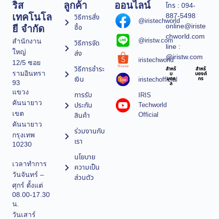
ริส
ลูกค้า
ออนไลน์
โทร : 094-
887-5498
เทคโนโล
วิธีการสั่ง
@iristechworld
online@iriste
ซื้อ
ยี จำกัด
chworld.com
@iristw.com
สำนักงาน
วิธีการจัด
line :
ใหญ่
ส่ง
@iristw.com
iristechworld
12/5 ซอย
วิธีการชำระ
สำหรั
สำหรั
รามอินทรา
บ
บองค์
เงิน
iristechofficial
บุคค
กร
93
ล
แขวง
การรับ
IRIS
คันนายาว
ประกัน
Techworld
เขต
Official
สินค้า
คันนายาว
ร่วมงานกับ
กรุงเทพ
เรา
10230
นโยบาย
เวลาทำการ
ความเป็น
วันจันทร์ –
ส่วนตัว
ศุกร์ ตั้งแต่
08.00-17.30
น.
วันเสาร์