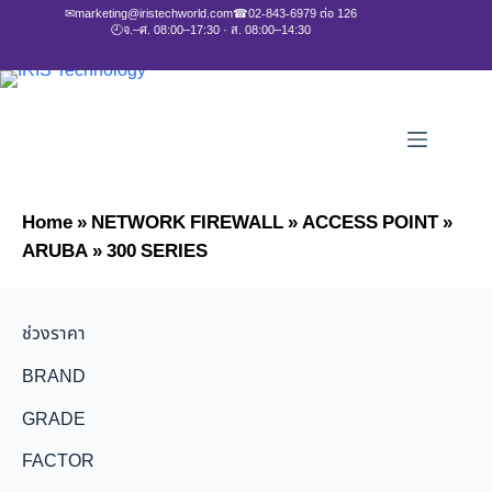
✉
marketing@iristechworld.com
☎
02-843-6979 ต่อ 126
🕘
จ.–ศ. 08:00–17:30 · ส. 08:00–14:30
Home
»
NETWORK FIREWALL
»
ACCESS POINT
»
ARUBA
»
300 SERIES
ช่วงราคา
BRAND
GRADE
FACTOR