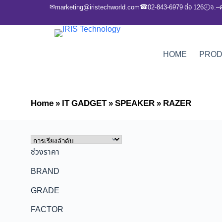
✉
☎
marketing@iristechworld.com
02-843-6979 ต่อ 126
จ.–
🕘
HOME
PRO
Home
»
IT GADGET
»
SPEAKER
»
RAZER
ช่วงราคา
BRAND
GRADE
FACTOR