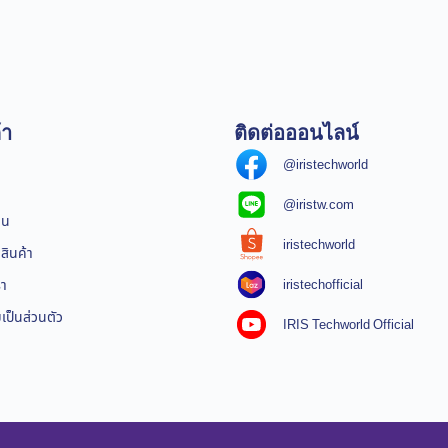
้า
ติดต่อออนไลน์
@iristechworld
@iristw.com
ิน
iristechworld
สินค้า
iristechofficial
รา
ป็นส่วนตัว
IRIS Techworld Official