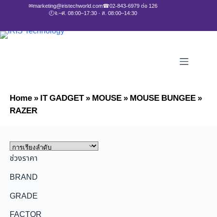
✉
marketing@iristechworld.com
☎
02-843-6979 ต่อ 126
🕘
จ.–ศ. 08:00–17:30 · ส. 08:00–14:30
Home
»
IT GADGET
»
MOUSE
»
MOUSE BUNGEE
»
RAZER
ช่วงราคา
BRAND
GRADE
FACTOR