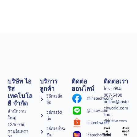
บริษัท ไอ
บริการ
ติดต่อ
ติดต่อเรา
ริส
ลูกค้า
ออนไลน์
โทร : 094-
887-5498
เทคโนโล
วิธีการสั่ง
@iristechworld
online@iriste
ซื้อ
ยี จำกัด
chworld.com
@iristw.com
สำนักงาน
วิธีการจัด
line :
ใหญ่
ส่ง
@iristw.com
iristechworld
12/5 ซอย
วิธีการชำระ
สำหรั
สำหรั
รามอินทรา
บ
บองค์
เงิน
iristechofficial
บุคค
กร