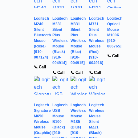
Logitech
Logitech
Logitech
Logitech
Logitech
M240
M331
M331
M331
Optical
Silent
Silent
Silent
Silent
Mouse
Bluetooth
Plus
Plus
Plus
M100R
Mouse
Wireless
Wireless
Wireless
[910-
(Rose)
Mouse
Mouse
Mouse
006765]
[910-
(Black)
(Blue)
(Red)
📞 Call
007124]
[910-
[910-
[910-
004914]
004915]
004916]
📞 Call
📞 Call
📞 Call
📞 Call
Logitech
Logitech
Logitech
Logitech
Signature
USB
Wireless
Wireless
M650
Mouse
Mouse
Mouse
Wireless
B100
M185
Silent
Mouse
(Black)
(Blue)
M221
(Graphite)
[910-
[910-
(Black)