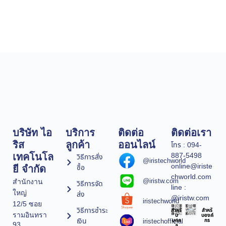
บริษัท ไอ
บริการ
ติดต่อ
ติดต่อเรา
ริส
ลูกค้า
ออนไลน์
โทร : 094-
887-5498
เทคโนโล
วิธีการสั่ง
@iristechworld
online@iriste
ซื้อ
ยี จำกัด
chworld.com
@iristw.com
สำนักงาน
วิธีการจัด
line :
ใหญ่
ส่ง
@iristw.com
iristechworld
12/5 ซอย
วิธีการชำระ
สำหรั
สำหรั
รามอินทรา
บ
บองค์
เงิน
iristechofficial
บุคค
กร
93
ล