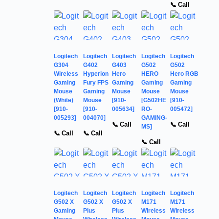
📞 Call
Logitech
Logitech
Logitech
Logitech
Logitech
G304
G402
G403
G502
G502
Wireless
Hyperion
Hero
HERO
Hero RGB
Gaming
Fury FPS
Gaming
Gaming
Gaming
Mouse
Gaming
Mouse
Mouse
Mouse
(White)
Mouse
[910-
[G502HE
[910-
[910-
[910-
005634]
RO-
005472]
005293]
004070]
GAMING-
📞 Call
📞 Call
MS]
📞 Call
📞 Call
📞 Call
Logitech
Logitech
Logitech
Logitech
Logitech
G502 X
G502 X
G502 X
M171
M171
Gaming
Plus
Plus
Wireless
Wireless