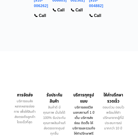
[910-
006605]
002502]
[910-
006262]
004882]
📞 Call
📞 Call
📞 Call
📞 Call
การจัดส่ง
รับประกัน
บริการทุกรูป
ให้คำบรึกษา
สินค้า
แบบ
รวดเร็ว
บริการขนส่ง
หลากหลายช่อง
สินค้าดี มี
บริการเซอร์วิส
ตอบด่วน ตอบไว
ทาง เพื่อให้สินค้า
คุณภาพ มั่นใจได้
นอกสถานที่ 1 ปี
พร้อมให้คำ
ส่งตรงถึงลูกค้า
100% รับประกัน
เต็ม บริการส่ง
ปรึกษาจากผู้ที่มี
โดยเร็วที่สุด
คุณภาพสินค้าแท้
ซ่อม ติดตั้ง ให้
ประสบการณ์
ส่งตรงจากศูนย์
บริการและรวมถึง
มากกว่า 10 ปี
ทุกชิ้น
ให้คำปรึกษาฟรี