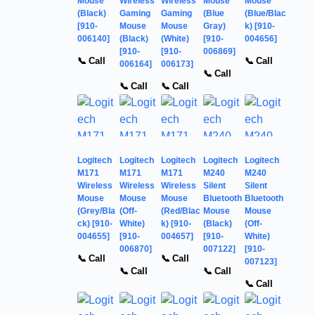
Mouse
Wireless
Wireless
Mouse
Mouse
(Black)
Gaming
Gaming
(Blue
(Blue/Blac
[910-
Mouse
Mouse
Gray)
k) [910-
006140]
(Black)
(White)
[910-
004656]
[910-
[910-
006869]
📞 Call
📞 Call
006164]
006173]
📞 Call
📞 Call
📞 Call
Logitech
Logitech
Logitech
Logitech
Logitech
M171
M171
M171
M240
M240
Wireless
Wireless
Wireless
Silent
Silent
Mouse
Mouse
Mouse
Bluetooth
Bluetooth
(Grey/Bla
(Off-
(Red/Blac
Mouse
Mouse
ck) [910-
White)
k) [910-
(Black)
(Off-
004655]
[910-
004657]
[910-
White)
006870]
007122]
[910-
📞 Call
📞 Call
007123]
📞 Call
📞 Call
📞 Call