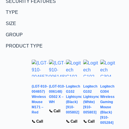
SECURITY FEATURES
TYPE
SIZE
GROUP
PRODUCT TYPE
(LGT-910-
(LGT-910-
Logitech
Logitech
Logitech
004657)
006148)
G102
G102
G304
Wireless
G502 X –
Lightsync
Lightsync
Wireless
Mouse
WH
(Black)
(White)
Gaming
M171 –
[910-
[910-
Mouse
📞 Call
Red
005802]
005803]
(Black)
[910-
📞 Call
📞 Call
📞 Call
005284]