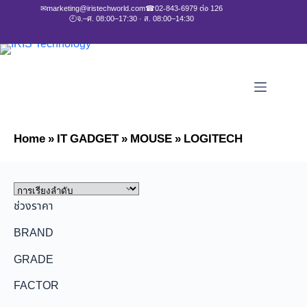
✉
marketing@iristechworld.com
☎
02-843-6979 ต่อ 126
🕘
จ.–ศ. 08:00–17:30 · ส. 08:00–14:30
Home
»
IT GADGET
»
MOUSE
»
LOGITECH
ช่วงราคา
BRAND
GRADE
FACTOR