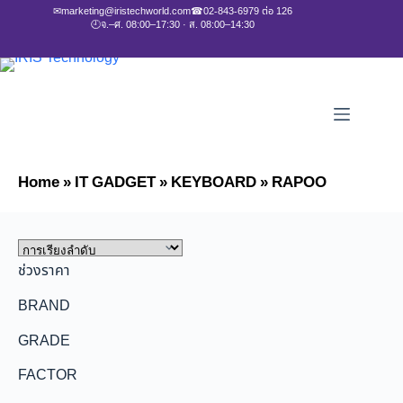
✉
marketing@iristechworld.com
☎
02-843-6979 ต่อ 126
🕘
จ.–ศ. 08:00–17:30 · ส. 08:00–14:30
Home
»
IT GADGET
»
KEYBOARD
»
RAPOO
ช่วงราคา
BRAND
GRADE
FACTOR