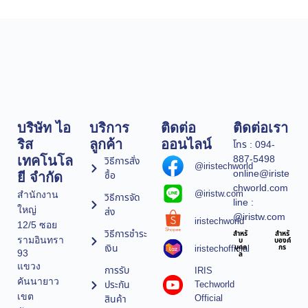
บริษัท ไอ
บริการ
ติดต่อ
ติดต่อเรา
ริส
ลูกค้า
ออนไลน์
โทร : 094-
887-5498
เทคโนโล
วิธีการสั่ง
@iristechworld
online@iriste
ซื้อ
ยี จำกัด
chworld.com
@iristw.com
สำนักงาน
วิธีการจัด
line :
ใหญ่
ส่ง
@iristw.com
iristechworld
12/5 ซอย
วิธีการชำระ
สำหรั
สำหรั
รามอินทรา
บ
บองค์
เงิน
iristechofficial
บุคค
กร
93
ล
แขวง
การรับ
IRIS
คันนายาว
ประกัน
Techworld
เขต
Official
สินค้า