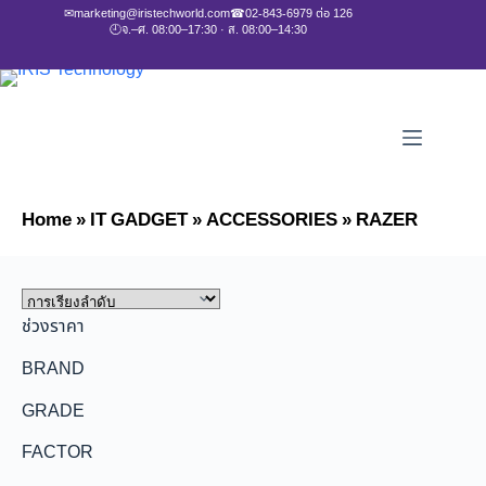
✉
marketing@iristechworld.com
☎
02-843-6979 ต่อ 126
🕘
จ.–ศ. 08:00–17:30 · ส. 08:00–14:30
Home
»
IT GADGET
»
ACCESSORIES
»
RAZER
ช่วงราคา
BRAND
GRADE
FACTOR