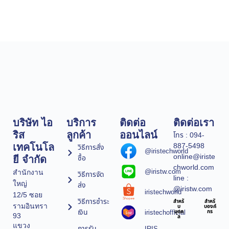
บริษัท ไอ
บริการ
ติดต่อ
ติดต่อเรา
ริส
ลูกค้า
ออนไลน์
โทร : 094-
887-5498
เทคโนโล
วิธีการสั่ง
@iristechworld
online@iriste
ซื้อ
ยี จำกัด
chworld.com
@iristw.com
สำนักงาน
วิธีการจัด
line :
ใหญ่
ส่ง
@iristw.com
iristechworld
12/5 ซอย
วิธีการชำระ
สำหรั
สำหรั
รามอินทรา
บ
บองค์
เงิน
iristechofficial
บุคค
กร
93
ล
แขวง
การรับ