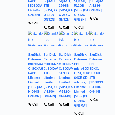
64GB
SQXAO,
SQXAO,
SQXAO,
[SDSQXA
[SDSQXA
1TB
256GB
512GB
A-128G-
O-064G-
[SDSQXA
[SDSQXA
[SDSQXA
GN6MN]
GN3ZN]
O-1T00-
O-256G-
O-512G-
📞 Call
GN3ZN]
GN3ZN]
GN3ZN]
📞 Call
📞 Call
📞 Call
📞 Call
SanDisk
SanDisk
SanDisk
SanDisk
SanDisk
Extreme
Extreme
Extreme
Extreme
Extreme
microSDX
microSDX
microSDX
Pro
Pro
C, SQXAH
C, SQXAV
C, SQXAV
microSDX
SDXC,
64GB
1TB
512GB
C, SQXCU
SDXXD
Lifetime
Lifetime
Lifetime
64GB SD
1TB
Limited
Limited
Limited
adaptor,
[SDSDXX
[SDSQXA
[SDSQXA
[SDSQXA
Lifetime
D-1T00-
H-064G-
V-1T00-
V-512G-
Limited
GN4IN]
GN6MN]
GN6MN]
GN6MN]
[SDSQXC
📞 Call
U-064G-
📞 Call
📞 Call
📞 Call
GN6MA]
📞 Call