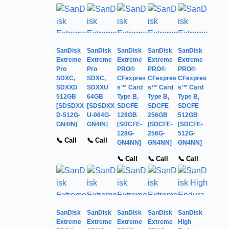
SanDisk
SanDisk
SanDisk
SanDisk
SanDisk
Extreme
Extreme
Extreme
Extreme
Extreme
Pro
Pro
PRO®
PRO®
PRO®
SDXC,
SDXC,
CFexpres
CFexpres
CFexpres
SDXXD
SDXXU
s™ Card
s™ Card
s™ Card
512GB
64GB
Type B,
Type B,
Type B,
[SDSDXX
[SDSDXX
SDCFE
SDCFE
SDCFE
D-512G-
U-064G-
128GB
256GB
512GB
GN4IN]
GN4IN]
[SDCFE-
[SDCFE-
[SDCFE-
128G-
256G-
512G-
📞 Call
📞 Call
GN4NN]
GN4NN]
GN4NN]
📞 Call
📞 Call
📞 Call
SanDisk
SanDisk
SanDisk
SanDisk
SanDisk
Extreme
Extreme
Extreme
Extreme
High