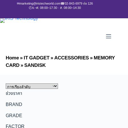
✉
marketing@iristechworld.com
☎
02-843-6979 ต่อ 126
🕘
จ.–ศ. 08:00–17:30 · ส. 08:00–14:30
Home
»
IT GADGET
»
ACCESSORIES
»
MEMORY
CARD
»
SANDISK
ช่วงราคา
BRAND
GRADE
FACTOR