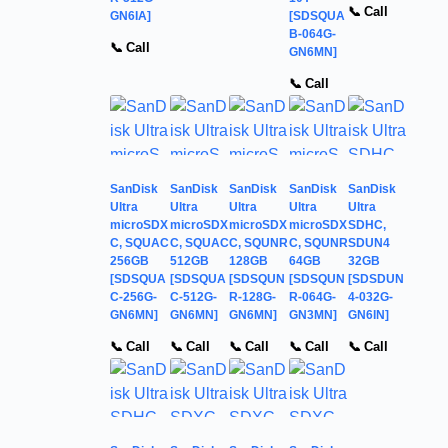
📞 Call
GN6IA]
[SDSQUA
B-064G-
📞 Call
GN6MN]
📞 Call
SanDisk
SanDisk
SanDisk
SanDisk
SanDisk
Ultra
Ultra
Ultra
Ultra
Ultra
microSDX
microSDX
microSDX
microSDX
SDHC,
C, SQUAC
C, SQUAC
C, SQUNR
C, SQUNR
SDUN4
256GB
512GB
128GB
64GB
32GB
[SDSQUA
[SDSQUA
[SDSQUN
[SDSQUN
[SDSDUN
C-256G-
C-512G-
R-128G-
R-064G-
4-032G-
GN6MN]
GN6MN]
GN6MN]
GN3MN]
GN6IN]
📞 Call
📞 Call
📞 Call
📞 Call
📞 Call