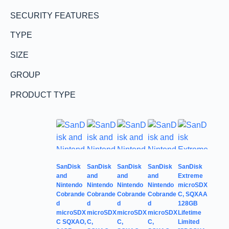
SECURITY FEATURES
TYPE
SIZE
GROUP
PRODUCT TYPE
SanDisk
SanDisk
SanDisk
SanDisk
SanDisk
and
and
and
and
Extreme
Nintendo
Nintendo
Nintendo
Nintendo
microSDX
Cobrande
Cobrande
Cobrande
Cobrande
C, SQXAA
d
d
d
d
128GB
microSDX
microSDX
microSDX
microSDX
Lifetime
C SQXAO,
C,
C,
C,
Limited