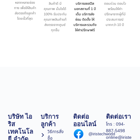
หลากหลายช่อง
สินค้าดี มี
บริการเซอร์วิส
ตอบด่วน ตอบไว
ทาง เพื่อให้สินค้า
คุณภาพ มั่นใจได้
นอกสถานที่ 1 ปี
พร้อมให้คำ
ส่งตรงถึงลูกค้า
100% รับประกัน
เต็ม บริการส่ง
ปรึกษาจากผู้ที่มี
โดยเร็วที่สุด
คุณภาพสินค้าแท้
ซ่อม ติดตั้ง ให้
ประสบการณ์
ส่งตรงจากศูนย์
บริการและรวมถึง
มากกว่า 10 ปี
ทุกชิ้น
ให้คำปรึกษาฟรี
บริษัท ไอ
บริการ
ติดต่อ
ติดต่อเรา
ริส
ลูกค้า
ออนไลน์
โทร : 094-
887-5498
เทคโนโล
วิธีการสั่ง
@iristechworld
online@iriste
ซื้อ
ยี จำกัด