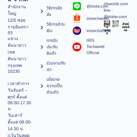
chworld.com
@iristw.com
สำนักงาน
วิธีการจัด
line :
ใหญ่
ส่ง
@iristw.com
iristechworld
12/5 ซอย
วิธีการชำระ
สำหรั
สำหรั
รามอินทรา
บ
บองค์
เงิน
iristechofficial
บุคค
กร
93
ล
แขวง
การรับ
IRIS
คันนายาว
ประกัน
Techworld
เขต
Official
สินค้า
คันนายาว
ร่วมงานกับ
กรุงเทพ
เรา
10230
นโยบาย
เวลาทำการ
ความเป็น
วันจันทร์ –
ส่วนตัว
ศุกร์ ตั้งแต่
08.00-17.30
น.
วันเสาร์
ตั้งแต่ 08.00-
14.30 น.
(เว้นวันหยุด