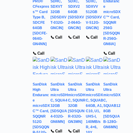
PRO®
SDHC,
SDXC,
SDXC,
Enduranc
CFexpres
SDXVT
SDXV2
SDXVV
e
s™ Card
32GB
64GB
512GB
microSDX
Type B,
[SDSDXV
[SDSDXV
[SDSDXV
C™ Card,
SDCFE
T-032G-
2-064G-
V-512G-
SQQNR
64GB
GNCIN]
GNCIN]
GNCIN]
256G
[SDCFE-
[SDSQQN
📞 Call
📞 Call
📞 Call
064G-
R-256G-
GN4NN]
GN6IA]
📞 Call
📞 Call
SanDisk
SanDisk
SanDisk
SanDisk
SanDisk
High
Ultra
Ultra
Ultra
Ultra
Enduranc
microSDH
microSDH
microSDX
microSDX
e
C, SQUA4
C, SQUNR
C, SQUAB
C,
microSDX
32GB
32GB
64GB, A1,
SQUAB12
C™ Card,
[SDSQUA
[SDSQUN
C10, U1,
8GB
SQQNR
4-032G-
R-032G-
UHS-I,
[SDSQUA
512G
GN6MN]
GN3MN]
140MB/s
B-128G-
[SDSQQN
R, 4×6,
GN6MN]
📞 Call
📞 Call
R-512G-
10Y