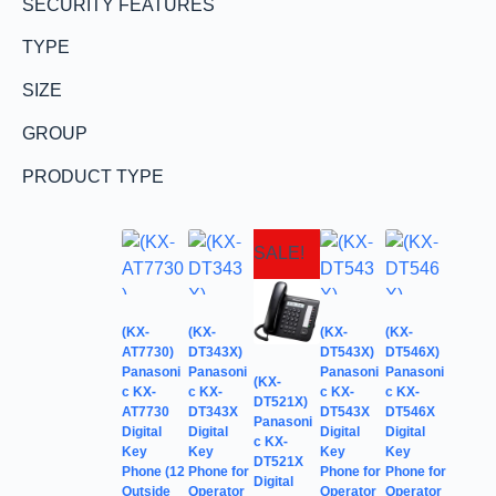
SECURITY FEATURES
TYPE
SIZE
GROUP
PRODUCT TYPE
SALE!
(KX-
(KX-
(KX-
(KX-
AT7730)
DT343X)
DT543X)
DT546X)
Panasoni
Panasoni
Panasoni
Panasoni
(KX-
c KX-
c KX-
c KX-
c KX-
DT521X)
AT7730
DT343X
DT543X
DT546X
Panasoni
Digital
Digital
Digital
Digital
c KX-
Key
Key
Key
Key
DT521X
Phone (12
Phone for
Phone for
Phone for
Digital
Outside
Operator
Operator
Operator