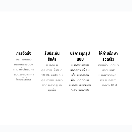
การจัดส่ง
รับประกัน
บริการทุกรูป
ให้คำบรึกษา
สินค้า
แบบ
รวดเร็ว
บริการขนส่ง
หลากหลายช่อง
สินค้าดี มี
บริการเซอร์วิส
ตอบด่วน ตอบไว
ทาง เพื่อให้สินค้า
คุณภาพ มั่นใจได้
นอกสถานที่ 1 ปี
พร้อมให้คำ
ส่งตรงถึงลูกค้า
100% รับประกัน
เต็ม บริการส่ง
ปรึกษาจากผู้ที่มี
โดยเร็วที่สุด
คุณภาพสินค้าแท้
ซ่อม ติดตั้ง ให้
ประสบการณ์
ส่งตรงจากศูนย์
บริการและรวมถึง
มากกว่า 10 ปี
ทุกชิ้น
ให้คำปรึกษาฟรี