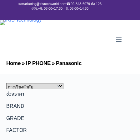
✉
marketing@iristechworld.com
☎
02-843-6979 ต่อ 126
🕘
จ.–ศ. 08:00–17:30 · ส. 08:00–14:30
Home
»
IP PHONE
»
Panasonic
ช่วงราคา
BRAND
GRADE
FACTOR