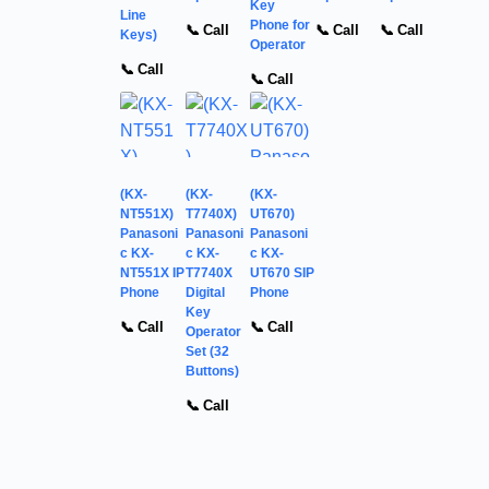
Key
Line
Phone for
📞 Call
📞 Call
📞 Call
Keys)
Operator
📞 Call
📞 Call
(KX-
(KX-
(KX-
NT551X)
T7740X)
UT670)
Panasoni
Panasoni
Panasoni
c KX-
c KX-
c KX-
NT551X IP
T7740X
UT670 SIP
Phone
Digital
Phone
Key
📞 Call
📞 Call
Operator
Set (32
Buttons)
📞 Call