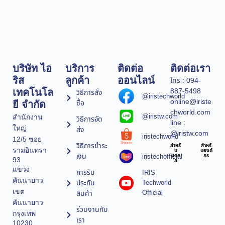
บริษัท ไอ
บริการ
ติดต่อ
ติดต่อเรา
ริส
ลูกค้า
ออนไลน์
โทร : 094-
887-5498
เทคโนโล
วิธีการสั่ง
@iristechworld
online@iriste
ซื้อ
ยี จำกัด
chworld.com
@iristw.com
สำนักงาน
วิธีการจัด
line :
ใหญ่
ส่ง
@iristw.com
iristechworld
12/5 ซอย
วิธีการชำระ
สำหรั
สำหรั
รามอินทรา
บ
บองค์
เงิน
iristechofficial
บุคค
กร
93
ล
แขวง
การรับ
IRIS
คันนายาว
ประกัน
Techworld
เขต
Official
สินค้า
คันนายาว
ร่วมงานกับ
กรุงเทพ
เรา
10230