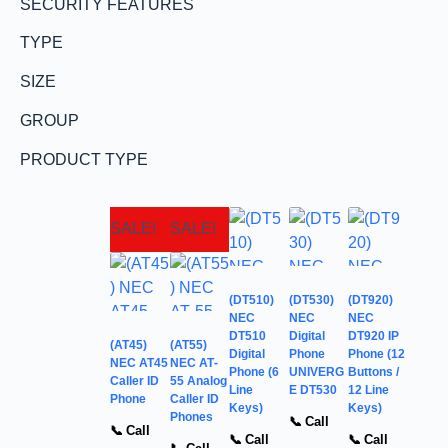
SECURITY FEATURES
TYPE
SIZE
GROUP
PRODUCT TYPE
SALE!
SALE!
(DT510)
(DT530)
(DT920)
NEC
NEC
NEC
DT510
Digital
DT920 IP
(AT45)
(AT55)
Digital
Phone
Phone (12
NEC AT45
NEC AT-
Phone (6
UNIVERG
Buttons /
Caller ID
55 Analog
Line
E DT530
12 Line
Phone
Caller ID
Keys)
Keys)
Phones
📞 Call
📞 Call
📞 Call
📞 Call