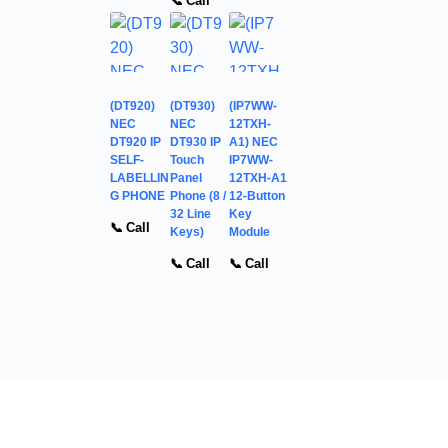
📞 Call
(DT920)
(DT930)
(IP7WW-
NEC
NEC
12TXH-
DT920 IP
DT930 IP
A1) NEC
SELF-
Touch
IP7WW-
LABELLIN
Panel
12TXH-A1
G PHONE
Phone (8 /
12-Button
32 Line
Key
📞 Call
Keys)
Module
📞 Call
📞 Call