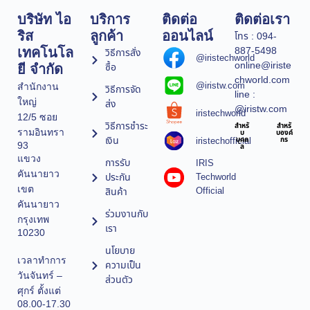
บริษัท ไอ
บริการ
ติดต่อ
ติดต่อเรา
ริส
ลูกค้า
ออนไลน์
โทร : 094-
887-5498
เทคโนโล
วิธีการสั่ง
@iristechworld
online@iriste
ซื้อ
ยี จำกัด
chworld.com
@iristw.com
สำนักงาน
วิธีการจัด
line :
ใหญ่
ส่ง
@iristw.com
iristechworld
12/5 ซอย
วิธีการชำระ
สำหรั
สำหรั
รามอินทรา
บ
บองค์
เงิน
iristechofficial
บุคค
กร
93
ล
แขวง
การรับ
IRIS
คันนายาว
ประกัน
Techworld
เขต
Official
สินค้า
คันนายาว
ร่วมงานกับ
กรุงเทพ
เรา
10230
นโยบาย
เวลาทำการ
ความเป็น
วันจันทร์ –
ส่วนตัว
ศุกร์ ตั้งแต่
08.00-17.30