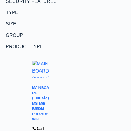
SECURITY FEATURES
TYPE
SIZE
GROUP
PRODUCT TYPE
MAINBOA
RD
(เมนบอร์ด)
MSI M/B
B550M
PRO-VDH
WIFI
📞 Call