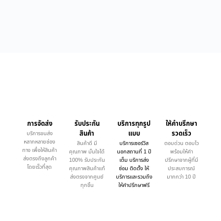
การจัดส่ง
รับประกัน
บริการทุกรูป
ให้คำบรึกษา
สินค้า
แบบ
รวดเร็ว
บริการขนส่ง
หลากหลายช่อง
สินค้าดี มี
บริการเซอร์วิส
ตอบด่วน ตอบไว
ทาง เพื่อให้สินค้า
คุณภาพ มั่นใจได้
นอกสถานที่ 1 ปี
พร้อมให้คำ
ส่งตรงถึงลูกค้า
100% รับประกัน
เต็ม บริการส่ง
ปรึกษาจากผู้ที่มี
โดยเร็วที่สุด
คุณภาพสินค้าแท้
ซ่อม ติดตั้ง ให้
ประสบการณ์
ส่งตรงจากศูนย์
บริการและรวมถึง
มากกว่า 10 ปี
ทุกชิ้น
ให้คำปรึกษาฟรี