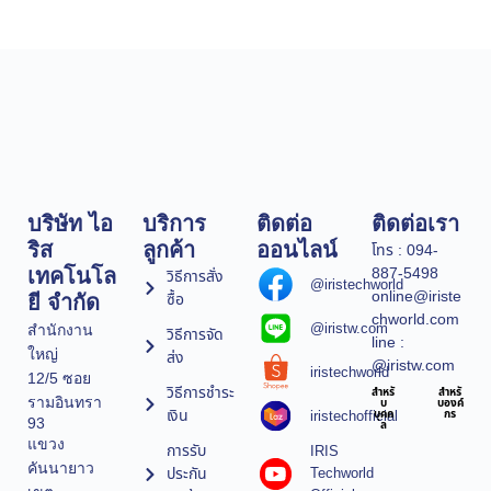
บริษัท ไอ
บริการ
ติดต่อ
ติดต่อเรา
ริส
ลูกค้า
ออนไลน์
โทร : 094-
887-5498
เทคโนโล
วิธีการสั่ง
@iristechworld
online@iriste
ซื้อ
ยี จำกัด
chworld.com
@iristw.com
สำนักงาน
วิธีการจัด
line :
ใหญ่
ส่ง
@iristw.com
iristechworld
12/5 ซอย
วิธีการชำระ
สำหรั
สำหรั
รามอินทรา
บ
บองค์
เงิน
iristechofficial
บุคค
กร
93
ล
แขวง
การรับ
IRIS
คันนายาว
ประกัน
Techworld