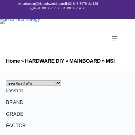
✉
marketing@iristechworld.com
☎
02-843-6979 ต่อ 126
🕘
จ.–ศ. 08:00–17:30 · ส. 08:00–14:30
Home
»
HARDWARE DIY
»
MAINBOARD
»
MSI
ช่วงราคา
BRAND
GRADE
FACTOR