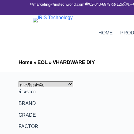
✉
☎
marketing@iristechworld.com
02-843-6979 ต่อ 126
จ.–
🕘
HOME
PRO
Home
»
EOL
»
VHARDWARE DIY
ช่วงราคา
BRAND
GRADE
FACTOR