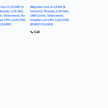
el Core i3-12100F (4
ซีพียู Intel Core i5-12400 (6
hreads, 3.30 GHz,
Cores/12 Threads, 2.50 GHz,
, Turbo boost, No
18M Cache, Turbo boost,
 on CPU, LGA1700)
Graphics on CPU, LGA1700)
12100F)
(BX8071512400)
📞 Call