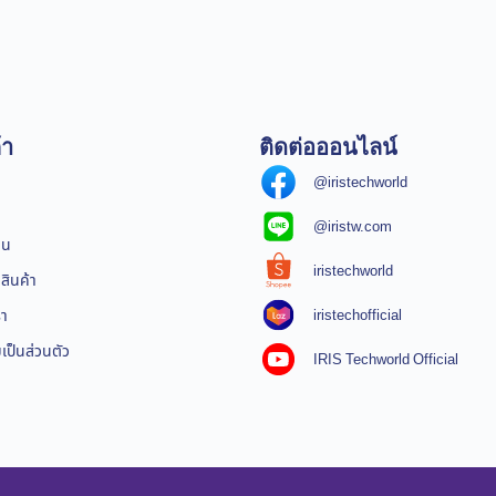
้า
ติดต่อออนไลน์
@iristechworld
@iristw.com
ิน
iristechworld
สินค้า
iristechofficial
รา
ป็นส่วนตัว
IRIS Techworld Official