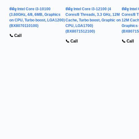
ซีพียู Intel Core i3-10100
ซีพียู Intel Core i3-12100 (4
ซีพียู Int
(3.60GHz, 4/8, 6MB, Graphics
Cores/8 Threads, 3.3 GHz, 12M
Cores/8 T
on CPU, Turbo boost, LGA1200)
Cache, Turbo boost, Graphic on
12M Cache
(BX8070110100)
CPU, LGA1700)
Graphics
(BX8071512100)
(BX80715
📞 Call
📞 Call
📞 Call