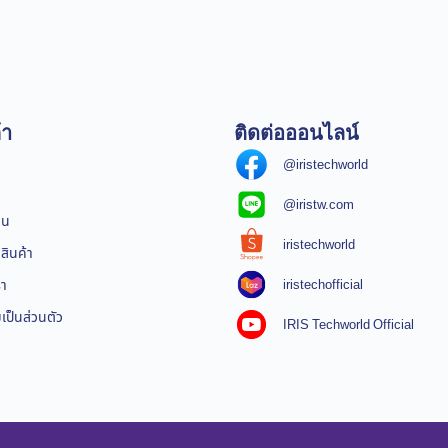
้า
ติดต่อออนไลน์
@iristechworld
@iristw.com
ิน
iristechworld
สินค้า
iristechofficial
รา
ป็นส่วนตัว
IRIS Techworld Official