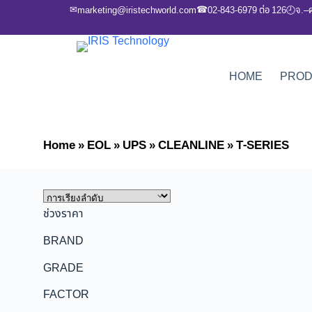
✉
☎
marketing@iristechworld.com
02-843-6979 ต่อ 126
จ.–
🕘
HOME
PRO
Home
»
EOL
»
UPS
»
CLEANLINE
»
T-SERIES
ช่วงราคา
BRAND
GRADE
FACTOR