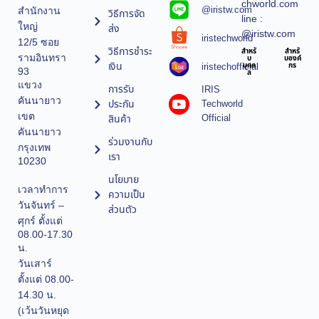
chworld.com
@iristw.com
สำนักงาน
วิธีการจัด
line :
ใหญ่
ส่ง
@iristw.com
iristechworld
12/5 ซอย
วิธีการชำระ
สำหรั
สำหรั
รามอินทรา
บ
บองค์
เงิน
iristechofficial
บุคค
กร
93
ล
แขวง
การรับ
IRIS
คันนายาว
ประกัน
Techworld
เขต
Official
สินค้า
คันนายาว
ร่วมงานกับ
กรุงเทพ
เรา
10230
นโยบาย
เวลาทำการ
ความเป็น
วันจันทร์ –
ส่วนตัว
ศุกร์ ตั้งแต่
08.00-17.30
น.
วันเสาร์
ตั้งแต่ 08.00-
14.30 น.
(เว้นวันหยุด