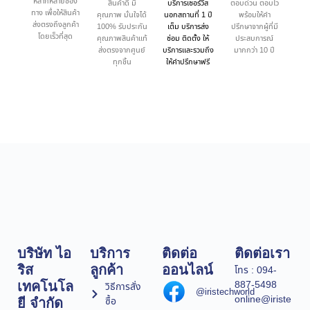
หลากหลายช่อง
สินค้าดี มี
บริการเซอร์วิส
ตอบด่วน ตอบไว
ทาง เพื่อให้สินค้า
คุณภาพ มั่นใจได้
นอกสถานที่ 1 ปี
พร้อมให้คำ
ส่งตรงถึงลูกค้า
100% รับประกัน
เต็ม บริการส่ง
ปรึกษาจากผู้ที่มี
โดยเร็วที่สุด
คุณภาพสินค้าแท้
ซ่อม ติดตั้ง ให้
ประสบการณ์
ส่งตรงจากศูนย์
บริการและรวมถึง
มากกว่า 10 ปี
ทุกชิ้น
ให้คำปรึกษาฟรี
บริษัท ไอ
บริการ
ติดต่อ
ติดต่อเรา
ริส
ลูกค้า
ออนไลน์
โทร : 094-
887-5498
เทคโนโล
วิธีการสั่ง
@iristechworld
online@iriste
ซื้อ
ยี จำกัด