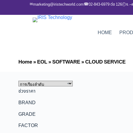
✉
☎
marketing@iristechworld.com
02-843-6979 ต่อ 126
จ.–
🕘
HOME
PRO
Home
»
EOL
»
SOFTWARE
»
CLOUD SERVICE
ช่วงราคา
BRAND
GRADE
FACTOR