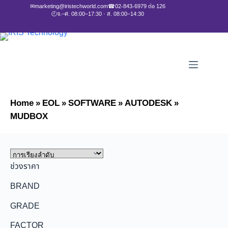
✉
marketing@iristechworld.com
☎
02-843-6979 ต่อ 126
🕘
จ.–ศ. 08:00–17:30 · ส. 08:00–14:30
Home
»
EOL
»
SOFTWARE
»
AUTODESK
»
MUDBOX
ช่วงราคา
BRAND
GRADE
FACTOR