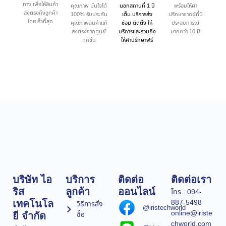
ทาง เพื่อให้สินค้า
คุณภาพ มั่นใจได้
นอกสถานที่ 1 ปี
พร้อมให้คำ
ส่งตรงถึงลูกค้า
100% รับประกัน
เต็ม บริการส่ง
ปรึกษาจากผู้ที่มี
โดยเร็วที่สุด
คุณภาพสินค้าแท้
ซ่อม ติดตั้ง ให้
ประสบการณ์
ส่งตรงจากศูนย์
บริการและรวมถึง
มากกว่า 10 ปี
ทุกชิ้น
ให้คำปรึกษาฟรี
บริษัท ไอ
บริการ
ติดต่อ
ติดต่อเรา
ริส
ลูกค้า
ออนไลน์
โทร : 094-
887-5498
เทคโนโล
วิธีการสั่ง
@iristechworld
online@iriste
ซื้อ
ยี จำกัด
chworld.com