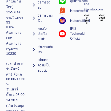
@iristw.com
สำนักงาน
วิธีการจัด
line :
ใหญ่
ส่ง
@iristw.com
iristechworld
12/5 ซอย
วิธีการชำระ
สำหรั
สำหรั
รามอินทรา
บ
บองค์
เงิน
iristechofficial
บุคค
กร
93
ล
แขวง
การรับ
IRIS
คันนายาว
ประกัน
Techworld
เขต
Official
สินค้า
คันนายาว
ร่วมงานกับ
กรุงเทพ
เรา
10230
นโยบาย
เวลาทำการ
ความเป็น
วันจันทร์ –
ส่วนตัว
ศุกร์ ตั้งแต่
08.00-17.30
น.
วันเสาร์
ตั้งแต่ 08.00-
14.30 น.
(เว้นวันหยุด