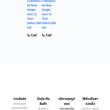
Commerc
Commerc
ial New
ial New
Single-
Single-
user (1
user (3
Year
Year
Subscripti
Subscripti
on)
on)
📞 Call
📞 Call
การจัดส่ง
รับประกัน
บริการทุกรูป
ให้คำบรึกษา
สินค้า
แบบ
รวดเร็ว
บริการขนส่ง
หลากหลายช่อง
สินค้าดี มี
บริการเซอร์วิส
ตอบด่วน ตอบไว