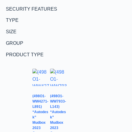
SECURITY FEATURES
TYPE
SIZE
GROUP
PRODUCT TYPE
(498O1-
(498O1-
WW4271-
WW7933-
L891)
L143)
“Autodes
“Autodes
k”
k”
Mudbox
Mudbox
2023
2023