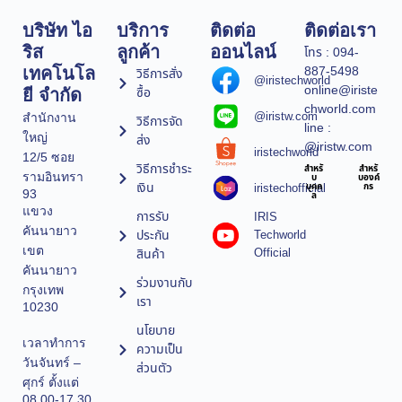
บริษัท ไอ
บริการ
ติดต่อ
ติดต่อเรา
ริส
ลูกค้า
ออนไลน์
โทร : 094-
887-5498
เทคโนโล
วิธีการสั่ง
@iristechworld
online@iriste
ซื้อ
ยี จำกัด
chworld.com
@iristw.com
สำนักงาน
วิธีการจัด
line :
ใหญ่
ส่ง
@iristw.com
iristechworld
12/5 ซอย
วิธีการชำระ
สำหรั
สำหรั
รามอินทรา
บ
บองค์
เงิน
iristechofficial
บุคค
กร
93
ล
แขวง
การรับ
IRIS
คันนายาว
ประกัน
Techworld
เขต
Official
สินค้า
คันนายาว
ร่วมงานกับ
กรุงเทพ
เรา
10230
นโยบาย
เวลาทำการ
ความเป็น
วันจันทร์ –
ส่วนตัว
ศุกร์ ตั้งแต่
08.00-17.30