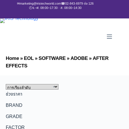
✉
marketing@iristechworld.com
☎
02-843-6979 ต่อ 126
🕘
จ.–ศ. 08:00–17:30 · ส. 08:00–14:30
Home
»
EOL
»
SOFTWARE
»
ADOBE
»
AFTER
EFFECTS
ช่วงราคา
BRAND
GRADE
FACTOR