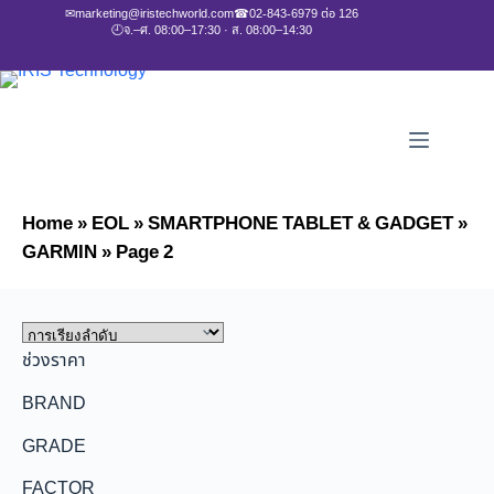
✉
marketing@iristechworld.com
☎
02-843-6979 ต่อ 126
🕘
จ.–ศ. 08:00–17:30 · ส. 08:00–14:30
Home
»
EOL
»
SMARTPHONE TABLET & GADGET
»
GARMIN
»
Page 2
ช่วงราคา
BRAND
GRADE
FACTOR