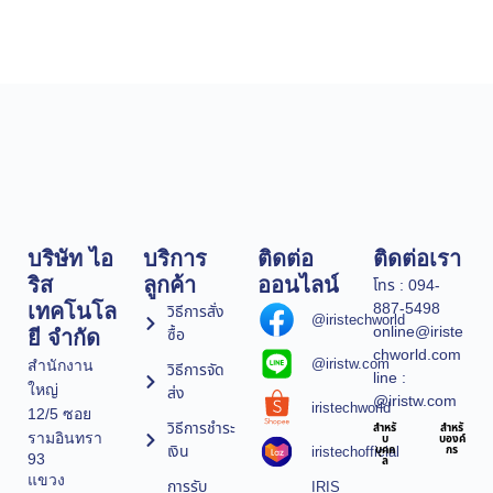
บริษัท ไอ
บริการ
ติดต่อ
ติดต่อเรา
ริส
ลูกค้า
ออนไลน์
โทร : 094-
887-5498
เทคโนโล
วิธีการสั่ง
@iristechworld
online@iriste
ซื้อ
ยี จำกัด
chworld.com
@iristw.com
สำนักงาน
วิธีการจัด
line :
ใหญ่
ส่ง
@iristw.com
iristechworld
12/5 ซอย
วิธีการชำระ
สำหรั
สำหรั
รามอินทรา
บ
บองค์
เงิน
iristechofficial
บุคค
กร
93
ล
แขวง
การรับ
IRIS