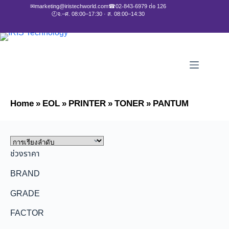
✉
marketing@iristechworld.com
☎
02-843-6979 ต่อ 126
🕘
จ.–ศ. 08:00–17:30 · ส. 08:00–14:30
Home
»
EOL
»
PRINTER
»
TONER
»
PANTUM
ช่วงราคา
BRAND
GRADE
FACTOR