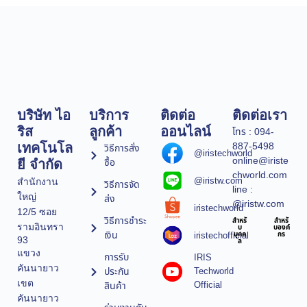
บริษัท ไอ
บริการ
ติดต่อ
ติดต่อเรา
ริส
ลูกค้า
ออนไลน์
โทร : 094-
887-5498
เทคโนโล
วิธีการสั่ง
@iristechworld
online@iriste
ซื้อ
ยี จำกัด
chworld.com
@iristw.com
สำนักงาน
วิธีการจัด
line :
ใหญ่
ส่ง
@iristw.com
iristechworld
12/5 ซอย
วิธีการชำระ
สำหรั
สำหรั
รามอินทรา
บ
บองค์
เงิน
iristechofficial
บุคค
กร
93
ล
แขวง
การรับ
IRIS
คันนายาว
ประกัน
Techworld
เขต
Official
สินค้า
คันนายาว