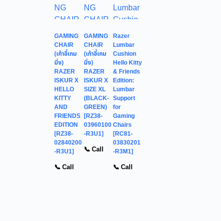
GAMING
GAMING
Razer
CHAIR
CHAIR
Lumbar
(เก้าอี้เกม
(เก้าอี้เกม
Cushion
มิ่ง)
มิ่ง)
Hello Kitty
RAZER
RAZER
& Friends
ISKUR X
ISKUR X
Edition:
HELLO
SIZE XL
Lumbar
KITTY
(BLACK-
Support
AND
GREEN)
for
FRIENDS
[RZ38-
Gaming
EDITION
03960100
Chairs
[RZ38-
-R3U1]
[RC81-
02840200
03830201
📞 Call
-R3U1]
-R3M1]
📞 Call
📞 Call