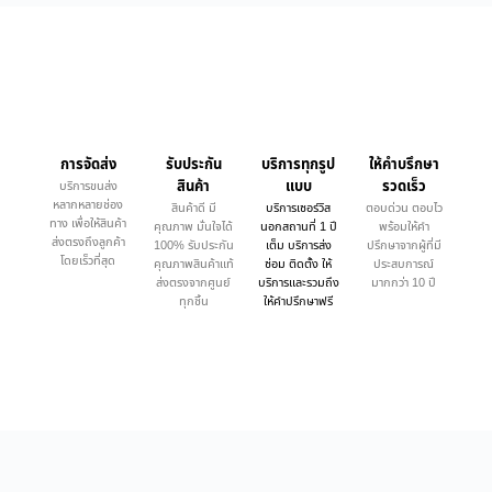
การจัดส่ง
รับประกัน
บริการทุกรูป
ให้คำบรึกษา
สินค้า
แบบ
รวดเร็ว
บริการขนส่ง
หลากหลายช่อง
สินค้าดี มี
บริการเซอร์วิส
ตอบด่วน ตอบไว
ทาง เพื่อให้สินค้า
คุณภาพ มั่นใจได้
นอกสถานที่ 1 ปี
พร้อมให้คำ
ส่งตรงถึงลูกค้า
100% รับประกัน
เต็ม บริการส่ง
ปรึกษาจากผู้ที่มี
โดยเร็วที่สุด
คุณภาพสินค้าแท้
ซ่อม ติดตั้ง ให้
ประสบการณ์
ส่งตรงจากศูนย์
บริการและรวมถึง
มากกว่า 10 ปี
ทุกชิ้น
ให้คำปรึกษาฟรี