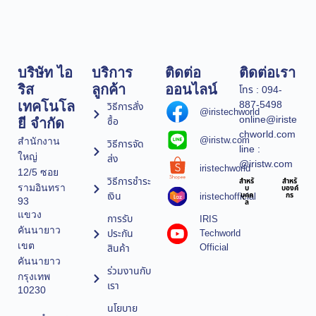
บริษัท ไอ
บริการ
ติดต่อ
ติดต่อเรา
ริส
ลูกค้า
ออนไลน์
โทร : 094-
887-5498
เทคโนโล
วิธีการสั่ง
@iristechworld
online@iriste
ซื้อ
ยี จำกัด
chworld.com
@iristw.com
สำนักงาน
วิธีการจัด
line :
ใหญ่
ส่ง
@iristw.com
iristechworld
12/5 ซอย
วิธีการชำระ
สำหรั
สำหรั
รามอินทรา
บ
บองค์
เงิน
iristechofficial
บุคค
กร
93
ล
แขวง
การรับ
IRIS
คันนายาว
ประกัน
Techworld
เขต
Official
สินค้า
คันนายาว
ร่วมงานกับ
กรุงเทพ
เรา
10230
นโยบาย