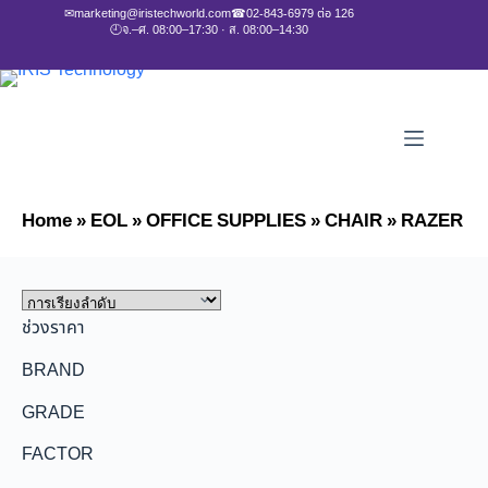
✉
marketing@iristechworld.com
☎
02-843-6979 ต่อ 126
🕘
จ.–ศ. 08:00–17:30 · ส. 08:00–14:30
Home
»
EOL
»
OFFICE SUPPLIES
»
CHAIR
»
RAZER
ช่วงราคา
BRAND
GRADE
FACTOR